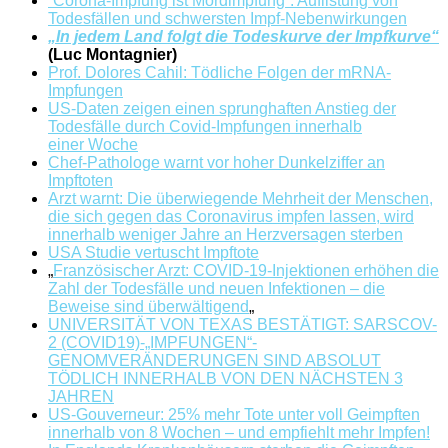
“Corona-Impfung ist Mordimpfung”: Auflistung von
Todesfällen und schwersten Impf-Nebenwirkungen
„In jedem Land folgt die Todeskurve der Impfkurve“
(
Luc Montagnier)
Prof. Dolores Cahil: Tödliche Folgen der mRNA-
Impfungen
US-Daten zeigen einen sprunghaften Anstieg der
Todesfälle durch Covid-Impfungen innerhalb
einer Woche
Chef-Pathologe warnt vor hoher Dunkelziffer an
Impftoten
Arzt warnt: Die überwiegende Mehrheit der Menschen,
die sich gegen das Coronavirus impfen lassen, wird
innerhalb weniger Jahre an Herzversagen sterben
USA Studie vertuscht Impftote
„
Französischer Arzt: COVID-19-Injektionen erhöhen die
Zahl der Todesfälle und neuen Infektionen – die
Beweise sind überwältigend
„
UNIVERSITÄT VON TEXAS BESTÄTIGT: SARSCOV-
2 (COVID19)-„IMPFUNGEN“-
GENOMVERÄNDERUNGEN SIND ABSOLUT
TÖDLICH INNERHALB VON DEN NÄCHSTEN 3
JAHREN
US-Gouverneur: 25% mehr Tote unter voll Geimpften
innerhalb von 8 Wochen – und empfiehlt mehr Impfen!