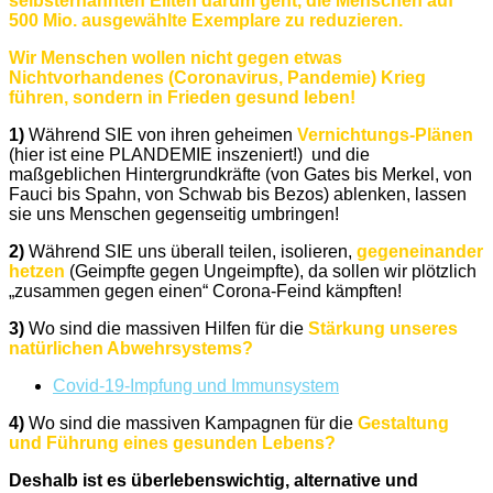
selbsternannten Eliten darum geht, die Menschen auf
500 Mio. ausgewählte Exemplare zu reduzieren.
Wir Menschen wollen nicht gegen etwas
Nichtvorhandenes (Coronavirus, Pandemie) Krieg
führen, sondern in Frieden gesund leben!
1)
Während SIE von ihren geheimen
Vernichtungs-Plänen
(hier ist eine PLANDEMIE inszeniert!) und die
maßgeblichen Hintergrundkräfte (von Gates bis Merkel, von
Fauci bis Spahn, von Schwab bis Bezos) ablenken, lassen
sie uns Menschen gegenseitig umbringen!
2)
Während SIE uns überall teilen, isolieren,
gegeneinander
hetzen
(Geimpfte gegen Ungeimpfte), da sollen wir plötzlich
„zusammen gegen einen“ Corona-Feind kämpften!
3)
Wo sind die massiven Hilfen für die
Stärkung unseres
natürlichen Abwehrsystems?
Covid-19-Impfung und Immunsystem
4)
Wo sind die massiven Kampagnen für die
Gestaltung
und Führung eines gesunden Lebens?
Deshalb ist es überlebenswichtig, alternative und