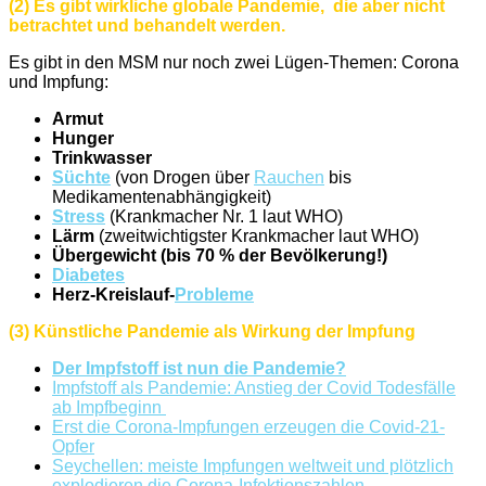
(2) Es gibt
wirkliche globale Pandemie,
die aber nicht
betrachtet und behandelt werden.
Es gibt in den MSM nur noch zwei Lügen-Themen: Corona
und Impfung:
Armut
Hunger
Trinkwasser
Süchte
(von Drogen über
Rauchen
bis
Medikamentenabhängigkeit)
Stress
(Krankmacher Nr. 1 laut WHO)
Lärm
(zweitwichtigster Krankmacher laut WHO)
Übergewicht (bis 70 % der Bevölkerung!)
Diabetes
Herz-Kreislauf-
Probleme
(3) Künstliche Pandemie als Wirkung der Impfung
Der Impfstoff ist nun die Pandemie?
Impfstoff als Pandemie: Anstieg der Covid Todesfälle
ab Impfbeginn
Erst die Corona-Impfungen erzeugen die Covid-21-
Opfer
Seychellen: meiste Impfungen weltweit und plötzlich
explodieren die Corona-Infektionszahlen