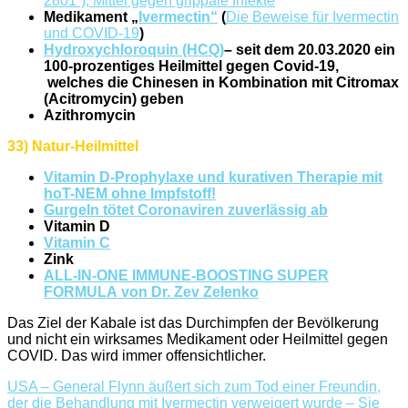
2801“), Mittel gegen grippale Infekte
Medikament „
Ivermectin“
(
Die Beweise für Ivermectin
und COVID-19
)
Hydroxychloroquin (HCQ)
–
seit dem 20.03.2020 ein
100-prozentiges Heilmittel gegen Covid-19,
welches die Chinesen in Kombination mit Citromax
(Acitromycin) geben
Azithromycin
33) Natur-Heilmittel
Vitamin D-Prophylaxe und kurativen Therapie mit
hoT-NEM ohne Impfstoff!
Gurgeln tötet Coronaviren zuverlässig ab
Vitamin D
Vitamin C
Zink
ALL-IN-ONE IMMUNE-BOOSTING SUPER
FORMULA von Dr. Zev Zelenko
Das Ziel der Kabale ist das Durchimpfen der Bevölkerung
und nicht ein wirksames Medikament oder Heilmittel gegen
COVID. Das wird immer offensichtlicher.
USA – General Flynn äußert sich zum Tod einer Freundin,
der die Behandlung mit Ivermectin verweigert wurde – Sie