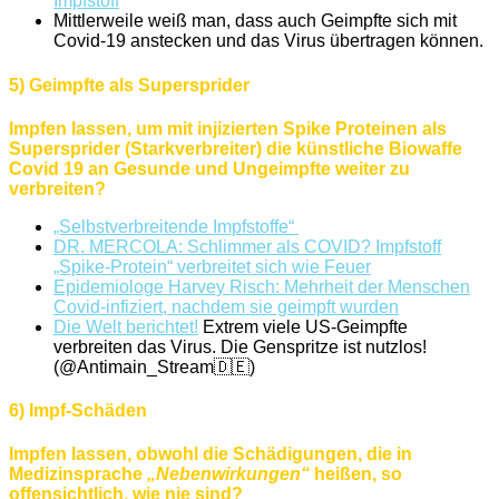
Impfstoff
Mittlerweile weiß man, dass auch Geimpfte sich mit
Covid-19 anstecken und das Virus übertragen können.
5) Geimpfte als Supersprider
Impfen lassen, um mit injizierten Spike Proteinen als
Supersprider (Starkverbreiter) die künstliche Biowaffe
Covid 19 an Gesunde und Ungeimpfte weiter zu
verbreiten?
„Selbstverbreitende Impfstoffe“
DR. MERCOLA: Schlimmer als COVID? Impfstoff
„Spike-Protein“ verbreitet sich wie Feuer
Epidemiologe Harvey Risch: Mehrheit der Menschen
Covid-infiziert, nachdem sie geimpft wurden
Die Welt berichtet!
Extrem viele US-Geimpfte
verbreiten das Virus. Die Genspritze ist nutzlos!
(@Antimain_Stream🇩🇪)
6) Impf-Schäden
Impfen lassen, obwohl die Schädigungen, die in
Medizinsprache
„Nebenwirkungen“
heißen, so
offensichtlich, wie nie sind?