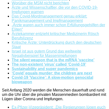
Worüber die MSM nicht berichten
Ärzte und Wissenschaftler, die vor den COVID-19-
Impfungen warnen
Das Covid-Mordmanagement genau erklärt:
Panikmanagement und Impfmanagement
„Ärzte waren auch immer schon Erfüllungsgehilfen der
Eliten“
Ärztekammer entzieht kritischer Medizinerin Rösch
Berufslizenz
Kritische Ärzte: Unterdrückung durch den deutschen
Staat
Israel ist aus gutem Grund das weltweite
Negativbeispiel für Massenimpfungen
The silent weapon that is the mRNA ‘vaccine’
The non-existent ‘virus’ called ‘Covid-19’
Sustainability and super pandemics
‘Covid’ equals murder: the children are next
Covid-19 ‘Vaccine’: A slow-motion genocidal
bioweapon
Seit Anfang 2020 werden die Menschen dauerhaft und rund
um die Uhr über die privaten Massenmedien bombardiert mit
Lügen über Corona und Impfungen.
Ex-Pfizer-Vizepräsident: „Die Regierungen lügen euch