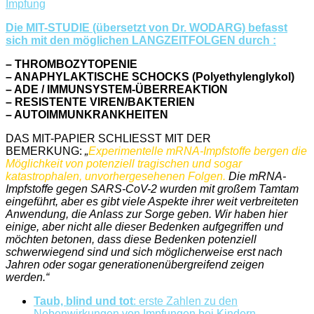
Impfung
Die MIT-STUDIE (übersetzt von Dr. WODARG) befasst
sich mit den möglichen LANGZEITFOLGEN durch :
– THROMBOZYTOPENIE
– ANAPHYLAKTISCHE SCHOCKS (Polyethylenglykol)
– ADE / IMMUNSYSTEM-ÜBERREAKTION
– RESISTENTE VIREN/BAKTERIEN
– AUTOIMMUNKRANKHEITEN
DAS MIT-PAPIER SCHLIESST MIT DER
BEMERKUNG:
„
Experimentelle mRNA-Impfstoffe bergen die
Möglichkeit von potenziell tragischen und sogar
katastrophalen, unvorhergesehenen Folgen.
Die mRNA-
Impfstoffe gegen SARS-CoV-2 wurden mit großem Tamtam
eingeführt, aber es gibt viele Aspekte ihrer weit verbreiteten
Anwendung, die Anlass zur Sorge geben. Wir haben hier
einige, aber nicht alle dieser Bedenken aufgegriffen und
möchten betonen, dass diese Bedenken potenziell
schwerwiegend sind und sich möglicherweise erst nach
Jahren oder sogar generationenübergreifend zeigen
werden.“
Taub, blind und tot
: erste Zahlen zu den
Nebenwirkungen von Impfungen bei Kindern