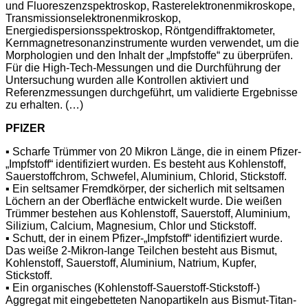
und Fluoreszenzspektroskop, Rasterelektronenmikroskope,
Transmissionselektronenmikroskop,
Energiedispersionsspektroskop, Röntgendiffraktometer,
Kernmagnetresonanzinstrumente wurden verwendet, um die
Morphologien und den Inhalt der „Impfstoffe“ zu überprüfen.
Für die High-Tech-Messungen und die Durchführung der
Untersuchung wurden alle Kontrollen aktiviert und
Referenzmessungen durchgeführt, um validierte Ergebnisse
zu erhalten. (…)
PFIZER
▪️ Scharfe Trümmer von 20 Mikron Länge, die in einem Pfizer-
„Impfstoff“ identifiziert wurden. Es besteht aus Kohlenstoff,
Sauerstoffchrom, Schwefel, Aluminium, Chlorid, Stickstoff.
▪️ Ein seltsamer Fremdkörper, der sicherlich mit seltsamen
Löchern an der Oberfläche entwickelt wurde. Die weißen
Trümmer bestehen aus Kohlenstoff, Sauerstoff, Aluminium,
Silizium, Calcium, Magnesium, Chlor und Stickstoff.
▪️ Schutt, der in einem Pfizer-„Impfstoff“ identifiziert wurde.
Das weiße 2-Mikron-lange Teilchen besteht aus Bismut,
Kohlenstoff, Sauerstoff, Aluminium, Natrium, Kupfer,
Stickstoff.
▪️ Ein organisches (Kohlenstoff-Sauerstoff-Stickstoff-)
Aggregat mit eingebetteten Nanopartikeln aus Bismut-Titan-