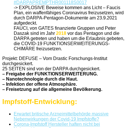
#DARPAPREMPTHR001118S0017
-> EXPLOSIVE Beweise kommen ans Licht – Faucis
Plan, ein waffenfähiges Coronavirus freizusetzen, wird
durch DARPA-Pentagon-Dokumente am 23.9.2021
aufgedeckt.
FAUCI, von GATES finanzierte Gruppen und Peter
Daszak sind im Jahr
2018
vor das Pentagon und die
DARPA getreten und haben um die Erlaubnis gebeten,
die COVID-19 FUNKTIONSERWEITERUNGS-
CHIMÄRE freizusetzen.
Projekt: DEFUSE – Vom Drastic Forschungs-Institut
durchgesickert.
25 SEITEN sind von der DARPA durchgesickert.
– Freigabe der FUNKTIONSERWEITERUNG.
– Nanotechnologie durch die Haut.
– Infektion der offene Atmosphäre.
– Freisetzung auf die allgemeine Bevölkerung.
Impfstoff-Entwicklung:
Erwartet britische Arzneimittelbehörde massive
Nebenwirkungen der Covid-19 Impfstoffe?
Corona-Impfstoff Hersteller haften nicht bei