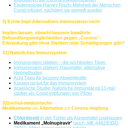
Epidemiologe Harvey Risch: Mehrheit der Menschen
Covid-infiziert, nachdem sie geimpft wurden
3) Echte Impf-Alternativen interessieren nicht
Impfen lassen, obwohl bessere bewährte
Behandlungsmöglichkeiten
gegen „Corona“-
Erkrankung gibt ohne Sterben oder Schädigungen gibt?
31) Natürliches Immunsystem
Immunsystem stärken – die wichtigsten Tipps
Immunsystem stärken: Hausmittel, alternative
Heilmethoden
Acht Tipps für bessere Abwehrkräfte
Küssen ist gut für das Immunsystem
Israelische Studie: Natürliche Immunität ist 13-mal
stärker als Covid-Impfungen von Pfizer
32) schul-medizinische
Medikamente
als
Alternative
zur
Corona
–
Impfung
Chlordioxid
in der Türkei als Arzneimittel zugelassen
Medikament „Molnupiravir
“
(auch „MK-4482/EIDD-