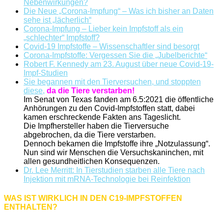
Nebenwirkungen?
Die Neue „Corona-Impfung“ – Was ich bisher an Daten
sehe ist „lächerlich“
Corona-Impfung – Lieber kein Impfstoff als ein
„schlechter“ Impfstoff?
Covid-19 Impfstoffe – Wissenschaftler sind besorgt
Corona-Impfstoffe: Vergessen Sie die „Jubelberichte“
Robert F. Kennedy am 23. August über neue Covid-19-
Impf-Studien
Sie begannen mit den Tierversuchen, und stoppten
diese,
da die Tiere verstarben!
Im Senat von Texas fanden am 6.5:2021 die öffentliche
Anhörungen zu den Covid-Impfstoffen statt, dabei
kamen erschreckende Fakten ans Tageslicht.
Die Impfhersteller haben die Tierversuche
abgebrochen, da die Tiere verstarben.
Dennoch bekamen die Impfstoffe ihre „Notzulassung“.
Nun sind wir Menschen die Versuchskaninchen, mit
allen gesundheitlichen Konsequenzen.
Dr. Lee Merritt: In Tierstudien starben alle Tiere nach
Injektion mit mRNA-Technologie bei Reinfektion
WAS IST WIRKLICH IN DEN C19-IMPFSTOFFEN
ENTHALTEN?