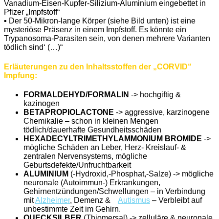
Vanadium-Eisen-Kupfer-Silizium-Aluminium eingebettet in
Pfizer „Impfstoff“
▪️ Der 50-Mikron-lange Körper (siehe Bild unten) ist eine
mysteriöse Präsenz in einem Impfstoff. Es könnte ein
Trypanosoma-Parasiten sein, von denen mehrere Varianten
tödlich sind‘ (…)“
Erläuterungen zu den Inhaltsstoffen der „CORVID“
Impfung:
FORMALDEHYD/FORMALIN
-> hochgiftig &
kazinogen
BETAPROPIOLACTONE
-> aggressive, karzinogene
Chemikalie – schon in kleinen Mengen
tödlich/dauerhafte Gesundheitsschäden
HEXADECYLTRIMETHYLAMMONIUM BROMIDE
->
mögliche Schäden an Leber, Herz- Kreislauf- &
zentralen Nervensystems, mögliche
Geburtsdefekte/Unfruchtbarkeit
ALUMINIUM
(-Hydroxid,-Phosphat,-Salze) -> mögliche
neuronale (Autoimmun-) Erkrankungen,
Gehirnentzündungen/Schwellungen – in Verbindung
mit
Alzheimer
, Demenz &
Autismus
– Verbleibt auf
unbestimmte Zeit im Gehirn.
QUECKSILBER
(Thiomersal) -> zelluläre & neuronale