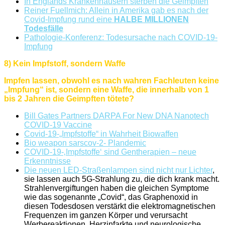
In Englands Krankenhäusern sterben die Geimpften
Reiner Fuellmich: Allein in Amerika gab es nach der
Covid-Impfung rund eine
HALBE MILLIONEN
Todesfälle
Pathologie-Konferenz: Todesursache nach COVID-19-
Impfung
8) Kein Impfstoff, sondern Waffe
Impfen lassen, obwohl es nach wahren Fachleuten keine
„Impfung“ ist, sondern eine Waffe, die innerhalb von 1
bis 2 Jahren die Geimpften tötete?
Bill Gates Partners DARPA For New DNA Nanotech
COVID-19 Vaccine
Covid-19-„Impf­­stof­fe“ in Wahr­heit Bio­­waf­­fen
Bio weapon sarscov-2- Plandemic
COVID-19-‚Impfstoffe‘ sind Gentherapien – neue
Erkenntnisse
Die neuen LED-Straßenlampen sind nicht nur Lichter
,
sie lassen auch 5G-Strahlung zu, die dich krank macht.
Strahlenvergiftungen haben die gleichen Symptome
wie das sogenannte „Covid“, das Graphenoxid in
diesen Todesdosen verstärkt die elektromagnetischen
Frequenzen im ganzen Körper und verursacht
Werbereaktionen, Herzinfarkte und neurologische