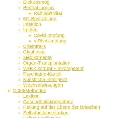
Elektrosmog
Bestrahlungen
Radioaktivität
5G-Bestrahlung
Infektion
Impfen
Covid-Impfung
mRNA-Impfung
Chemtrails
Glyphosat
Medikamente
Organ-Transplantation
WHO: korrupt + inkompetent
Psychiatrie-Kartell
Künstliche Intelligenz
Wechselwirkungen
Mittel/Methoden
Lexikon
Gesundheitskompetenz
Heilung auf der Ebene der Ursachen
Selbstheilung stärken