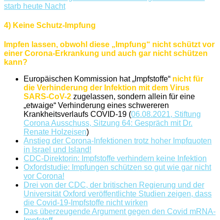
starb heute Nacht
4) Keine Schutz-Impfung
Impfen lassen, obwohl diese „Impfung“ nicht schützt vor
einer Corona-Erkrankung und auch gar nicht schützen
kann?
Europäischen Kommission hat „Impfstoffe“
nicht für
die Verhinderung der Infektion mit dem Virus
SARS-CoV-2
zugelassen, sondern allein für eine
„etwaige“ Verhinderung eines schwereren
Krankheitsverlaufs COVID-19 (
06.08.2021, Stiftung
Corona Ausschuss, Sitzung 64: Gespräch mit Dr.
Renate Holzeisen
)
Anstieg der Corona-Infektionen trotz hoher Impfquoten
in Israel und Island!
CDC-Direktorin: Impfstoffe verhindern keine Infektion
Oxfordstudie: Impfungen schützen so gut wie gar nicht
vor Corona!
Drei von der CDC, der britischen Regierung und der
Universität Oxford veröffentlichte Studien zeigen, dass
die Covid-19-Impfstoffe nicht wirken
Das überzeugende Argument gegen den Covid mRNA-