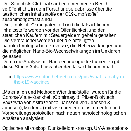
Der Scientists Club hat soeben einen neuen Bericht
veröffentlicht, in dem Forschungsergebnisse über die
tatsächlichen Inhaltsstoffe der C19-„Impfstoffe“
zusammengefasst sind.‼️
Die „Impfstoffe“ sind patentiert und die tatsächlichen
Inhaltsstoffe werden vor der Öffentlichkeit und den
staatlichen Käufern mit Steuergeldern geheim gehalten.
Die Verbraucher werden über die beteiligten
nanotechnologischen Prozesse, die Nebenwirkungen und
die möglichen Nano-Bio-Wechselwirkungen im Unklaren
gelassen.
Durch die Analyse mit Nanotechnologie-Instrumenten gibt
diese Studie Aufschluss über den tatsächlichen Inhalt:
https://www.notonthebeeb.co.uk/post/what-is-really-in-
the-c19-vaccines
„Materialien und MethodenVier „Impfstoffe“ wurden für die
Corona-Virus-Krankheit (Comirnaty di Pfizer-BioNtech,
Vaxzevria von Astrazeneca, Janssen von Johnson &
Johnson), Moderna) mit verschiedenen Instrumenten und
Vorbereitungsprotokollen nach neuen nanotechnologischen
Ansätzen analysiert.
Optisches Mikroskop, Dunkelfeldmikroskop, UV-Absorptions-