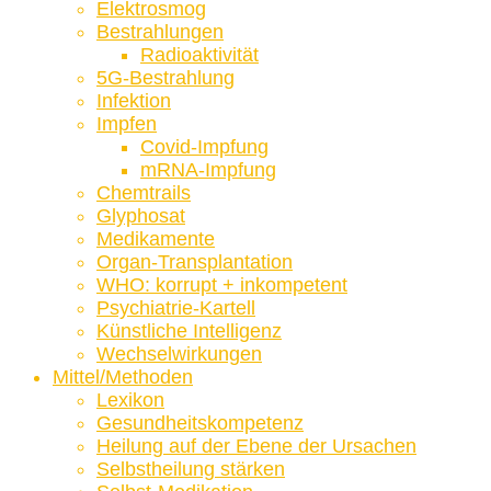
Elektrosmog
Bestrahlungen
Radioaktivität
5G-Bestrahlung
Infektion
Impfen
Covid-Impfung
mRNA-Impfung
Chemtrails
Glyphosat
Medikamente
Organ-Transplantation
WHO: korrupt + inkompetent
Psychiatrie-Kartell
Künstliche Intelligenz
Wechselwirkungen
Mittel/Methoden
Lexikon
Gesundheitskompetenz
Heilung auf der Ebene der Ursachen
Selbstheilung stärken