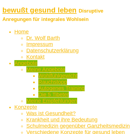
bewußt gesund leben
Disruptive
Anregungen für integrales Wohlsein
Home
Dr. Wolf Barth
Impressum
Datenschutzerklärung
Kontakt
Angebote
Meine Angebote
Wohlfühlgewicht
Rauchstopp
Autogenes Training
Die 5 Tibeter
Meine Empfehlungen
Konzepte
Was ist Gesundheit?
Krankheit und ihre Bedeutung
Schulmedizin gegenüber Ganzheitsmedizin
Verschiedene Konzepte für gesund leben