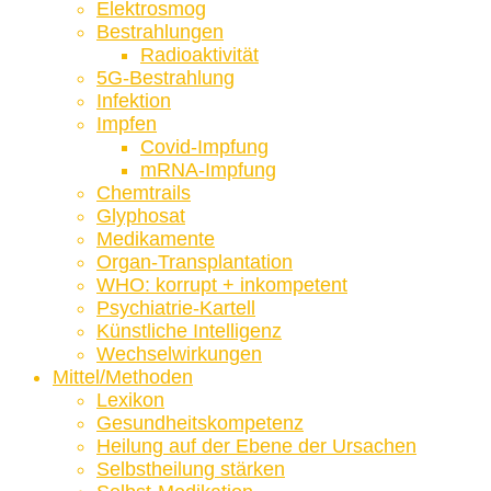
Elektrosmog
Bestrahlungen
Radioaktivität
5G-Bestrahlung
Infektion
Impfen
Covid-Impfung
mRNA-Impfung
Chemtrails
Glyphosat
Medikamente
Organ-Transplantation
WHO: korrupt + inkompetent
Psychiatrie-Kartell
Künstliche Intelligenz
Wechselwirkungen
Mittel/Methoden
Lexikon
Gesundheitskompetenz
Heilung auf der Ebene der Ursachen
Selbstheilung stärken