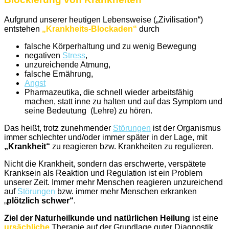
Aufgrund unserer heutigen Lebensweise („Zivilisation“)
entstehen
„Krankheits-Blockaden“
durch
falsche Körperhaltung und zu wenig Bewegung
negativen
Stress
,
unzureichende Atmung,
falsche Ernährung,
Angst
Pharmazeutika, die schnell wieder arbeitsfähig
machen, statt inne zu halten und auf das Symptom und
seine Bedeutung (Lehre) zu hören.
Das heißt, trotz zunehmender
Störungen
ist der Organismus
immer schlechter und/oder immer später in der Lage, mit
„Krankheit“
zu reagieren bzw. Krankheiten zu regulieren.
Nicht die Krankheit, sondern das erschwerte, verspätete
Kranksein als Reaktion und Regulation ist ein Problem
unserer Zeit. Immer mehr Menschen reagieren unzureichend
auf
Störungen
bzw. immer mehr Menschen erkranken
„
plötzlich schwer“
.
Ziel der Naturheilkunde und natürlichen Heilung
ist eine
ursächliche
Therapie auf der Grundlage guter Diagnostik