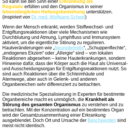
So kann sie den Sinn einer
Erkrankung als
Regulativ
erfüllen und den Organismus in seiner
lebenslänglichen Heilungsbemühung
unterstützen.
(inspiriert von
Dr. med. Wolfgang Scheel
)
Wenn der Mensch erkrankt, werden Stoffwechsel- und
Entgiftungsreaktionen über viele Mechanismen wie
Durchblutung und Atmung, Lymphfluss und Immunsystem
aktiviert, um die eigentliche Störung zu regulieren.
Hautveränderungen wie „
Neurodermitis
“, „Schuppenflechte“,
„endogenes Ekzem“ oder „Allergie“ sind – von lokalen
Reaktionen abgesehen – keine Hauterkrankungen, sondern
Hinweise dafür, dass der Körper auch die Haut als Universal-
und Ausscheidungsorgan für Entgiftungsreaktionen nutzt. So
sind auch Reaktionen über die Schleimhäute und
Atemwege, aber auch in Gelenk- und anderen
Organbereichen sehr differenziert zu betrachten.
Die medizinische Spezialisierung in Experten für bestimmte
Organbereiche macht es unmöglich, die
Krankheit als
Störung des gesamten Organismus
zu verstehen und zu
betrachten. Mit der Konzentration auf ein bestimmtes Organ
wird der Gesamtzusammenhang einer Erkrankung
ausgeblendet. Doch Ort und Ursache der
Beschwerden
sind
meist nicht identisch.