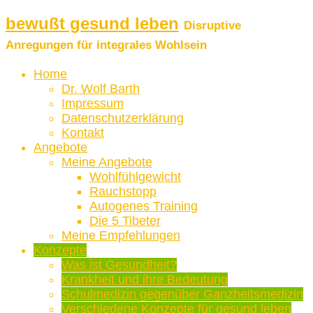
bewußt gesund leben
Disruptive
Anregungen für integrales Wohlsein
Home
Dr. Wolf Barth
Impressum
Datenschutzerklärung
Kontakt
Angebote
Meine Angebote
Wohlfühlgewicht
Rauchstopp
Autogenes Training
Die 5 Tibeter
Meine Empfehlungen
Konzepte
Was ist Gesundheit?
Krankheit und ihre Bedeutung
Schulmedizin gegenüber Ganzheitsmedizin
Verschiedene Konzepte für gesund leben