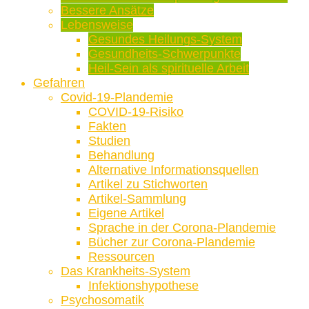
Bessere Ansätze
Lebensweise
Gesundes Heilungs-System
Gesundheits-Schwerpunkte
Heil-Sein als spirituelle Arbeit
Gefahren
Covid-19-Plandemie
COVID-19-Risiko
Fakten
Studien
Behandlung
Alternative Informationsquellen
Artikel zu Stichworten
Artikel-Sammlung
Eigene Artikel
Sprache in der Corona-Plandemie
Bücher zur Corona-Plandemie
Ressourcen
Das Krankheits-System
Infektionshypothese
Psychosomatik