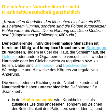
Die alte/neue Naturheilkunde sieht
Krankheit/Gesundheit ganzheitlich
,,Krankheiten überfallen den Menschen nicht wie ein Blitz
aus heiterem Himmel, sondern sind die Folgen fortgesetzter
Fehler wider die Natur. Deine Nahrung soll Deine Medizin
sein”
(Hippokrates gr.Philosoph, 460 v.chr.)
Der existierende, individuell-einmalige Menschen ist
bereit und fähig
,
auf komplexe Ursachen von
Störungen
zu reagieren,
indem er über die Haut, die Schleimhaut, die
Gelenke
oder andere Organbereiche versucht, sich wieder in
Harmonie oder ins Gleichgewicht zu regulieren bzw. zu
heilen. Dabei sind
Schmerzen
und
Beschwerden
Warnsignale und Hinweise des Körpers zur regulativen
Änderung.
Die verschiedenen Richtungen der Naturheilkunde und
Naturmedizin haben
unterschiedliche
Definitionen für
„Krankheit“.
In der
Anthroposophie
wird Krankheit nicht als
zufälliges Ereignis angesehen, sondern als Zeichen
der Befindlichkeit des Patienten, seiner Identität und