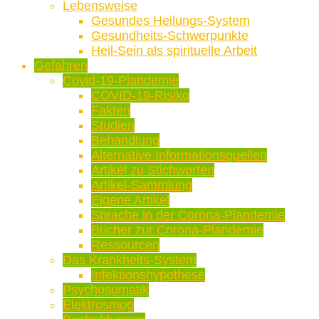
Lebensweise
Gesundes Heilungs-System
Gesundheits-Schwerpunkte
Heil-Sein als spirituelle Arbeit
Gefahren
Covid-19-Plandemie
COVID-19-Risiko
Fakten
Studien
Behandlung
Alternative Informationsquellen
Artikel zu Stichworten
Artikel-Sammlung
Eigene Artikel
Sprache in der Corona-Plandemie
Bücher zur Corona-Plandemie
Ressourcen
Das Krankheits-System
Infektionshypothese
Psychosomatik
Elektrosmog