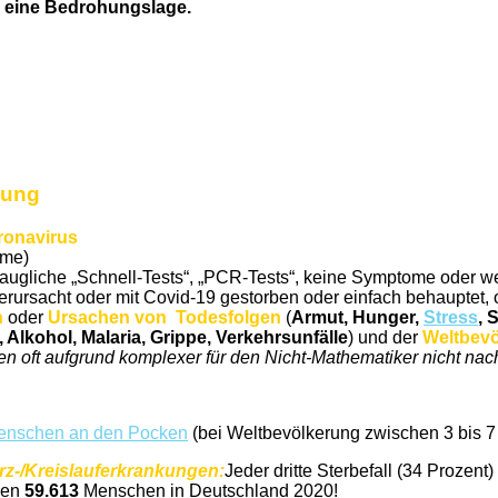
eln eine Bedrohungslage.
tung
ronavirus
ome)
untaugliche „Schnell-Tests“, „PCR-Tests“, keine Symptome oder
erursacht oder mit Covid-19 gestorben oder einfach behauptet, 
n
oder
Ursachen von Todesfolgen
(
Armut, Hunger,
Stress
, 
, Alkohol, Malaria, Grippe, Verkehrsunfälle
) und der
Weltbev
 oft aufgrund komplexer für den Nicht-Mathematiker nicht nach
 Menschen an den Pocken
(bei Weltbevölkerung zwischen 3 bis 7 
rz-/Kreislauferkrankungen:
Jeder dritte Sterbefall (34 Prozen
ben
59.613
Menschen in Deutschland 2020!