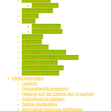
Bestrahlungen
Radioaktivität
5G-Bestrahlung
Infektion
Impfen
Covid-Impfung
mRNA-Impfung
Chemtrails
Glyphosat
Medikamente
Organ-Transplantation
WHO: korrupt + inkompetent
Psychiatrie-Kartell
Künstliche Intelligenz
Wechselwirkungen
Mittel/Methoden
Lexikon
Gesundheitskompetenz
Heilung auf der Ebene der Ursachen
Selbstheilung stärken
Selbst-Medikation
Alternative Heilungs-Methoden