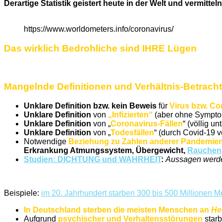
Derartige Statistik geistert heute in der Welt und vermitt
https://www.worldometers.info/coronavirus/
Das wirklich Bedrohliche sind IHRE Lügen
Mangelnde Definitionen und Verhältnis-Betrach
Unklare Definition bzw. kein Beweis
für
Virus bzw. Co
Unklare Definition
von
„Infizierten“
(aber ohne Sympt
Unklare Definition
von „
Coronavirus-Fällen
“ (völlig 
Unklare Definition
von „
Todesfällen
“ (durch Covid-19 v
Notwendige
Beziehung zu Zahlen anderer Pandemie
Erkrankung Atmungssystem, Übergewicht,
Rauchen
Studien: DICHTUNG und WAHRHEIT
:
Aussagen werden
Beispiele:
im 20. Jahrhundert starben 300 bis 500 Millionen
In Deutschland sterben die meisten Menschen an
He
Aufgrund
psychischer und Verhaltensstörungen
star