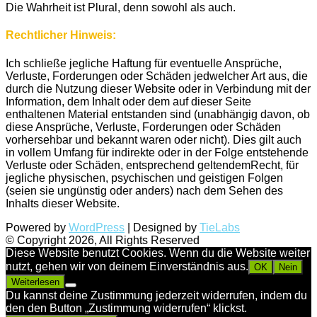
Die Wahrheit ist Plural, denn sowohl als auch.
Rechtlicher Hinweis:
Ich schließe jegliche Haftung für eventuelle Ansprüche,
Verluste, Forderungen oder Schäden jedwelcher Art aus, die
durch die Nutzung dieser Website oder in Verbindung mit der
Information, dem Inhalt oder dem auf dieser Seite
enthaltenen Material entstanden sind (unabhängig davon, ob
diese Ansprüche, Verluste, Forderungen oder Schäden
vorhersehbar und bekannt waren oder nicht). Dies gilt auch
in vollem Umfang für indirekte oder in der Folge entstehende
Verluste oder Schäden, entsprechend geltendemRecht, für
jegliche physischen, psychischen und geistigen Folgen
(seien sie ungünstig oder anders) nach dem Sehen des
Inhalts dieser Website.
Powered by
WordPress
| Designed by
TieLabs
© Copyright 2026, All Rights Reserved
Diese Website benutzt Cookies. Wenn du die Website weiter
nutzt, gehen wir von deinem Einverständnis aus.
OK
Nein
Weiterlesen
Du kannst deine Zustimmung jederzeit widerrufen, indem du
den den Button „Zustimmung widerrufen“ klickst.