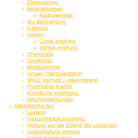
Elektrosmog
Bestrahlungen
Radioaktivität
5G-Bestrahlung
Infektion
Impfen
Covid-Impfung
mRNA-Impfung
Chemtrails
Glyphosat
Medikamente
Organ-Transplantation
WHO: korrupt + inkompetent
Psychiatrie-Kartell
Künstliche Intelligenz
Wechselwirkungen
Mittel/Methoden
Lexikon
Gesundheitskompetenz
Heilung auf der Ebene der Ursachen
Selbstheilung stärken