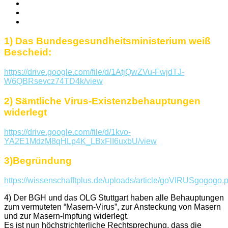
1) Das Bundesgesundheitsministerium weiß
Bescheid:
https://drive.google.com/file/d/1AtjQwZVu-FwjdTJ-
W6QBRsevcz74TD4k/view
2) Sämtliche Virus-Existenzbehauptungen
widerlegt
https://drive.google.com/file/d/1kvo-
YA2E1MdzM8qHLp4K_LBxFlI6uxbU/view
3)Begründung
https://wissenschafftplus.de/uploads/article/goVIRUSgogogo.p
4) Der BGH und das OLG Stuttgart haben alle Behauptungen
zum vermuteten “Masern-Virus”, zur Ansteckung von Masern
und zur Masern-Imp­fung widerlegt.
Es ist nun höchstrichterliche Rechtsprechung, dass die