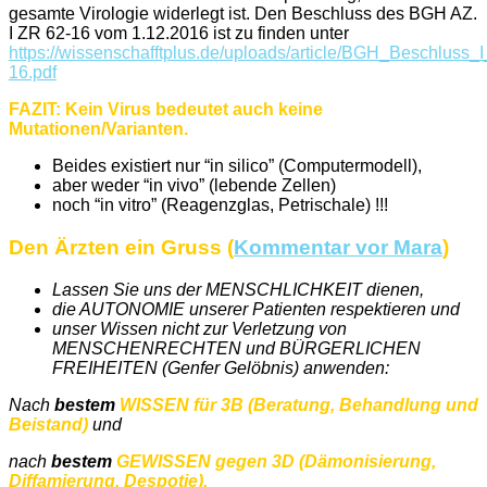
gesamte Viro­lo­gie widerlegt ist. Den Beschluss des BGH AZ.
I ZR 62-16 vom 1.12.2016 ist zu finden unter
https://wissenschafftplus.de/uploads/article/BGH_Beschluss
16.pdf
FAZIT: Kein Virus bedeutet auch keine
Mutationen/Varianten.
Beides existiert nur “in silico” (Computermodell),
aber weder “in vivo” (lebende Zellen)
noch “in vitro” (Reagenzglas, Petrischale) !!!
Den Ärzten ein Gruss (
Kommentar vor Mara
)
Lassen Sie uns der MENSCHLICHKEIT dienen,
die AUTONOMIE unserer Patienten respektieren und
unser Wissen nicht zur Verletzung von
MENSCHENRECHTEN und BÜRGERLICHEN
FREIHEITEN (Genfer Gelöbnis) anwenden:
Nach
bestem
WISSEN für 3B (Beratung, Behandlung und
Beistand)
und
nach
bestem
GEWISSEN gegen 3D (Dämonisierung,
Diffamierung, Despotie).