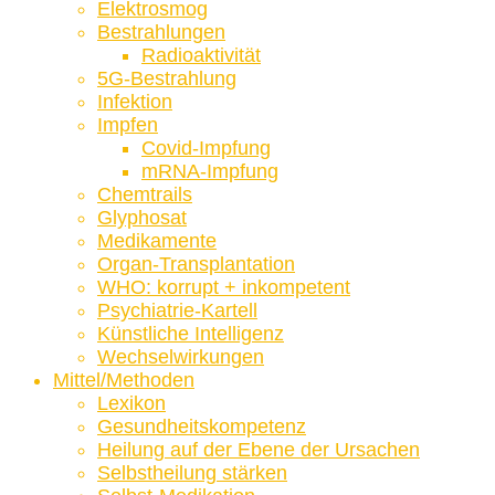
Elektrosmog
Bestrahlungen
Radioaktivität
5G-Bestrahlung
Infektion
Impfen
Covid-Impfung
mRNA-Impfung
Chemtrails
Glyphosat
Medikamente
Organ-Transplantation
WHO: korrupt + inkompetent
Psychiatrie-Kartell
Künstliche Intelligenz
Wechselwirkungen
Mittel/Methoden
Lexikon
Gesundheitskompetenz
Heilung auf der Ebene der Ursachen
Selbstheilung stärken