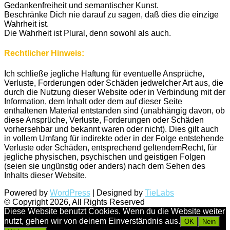
Gedankenfreiheit und semantischer Kunst.
Beschränke Dich nie darauf zu sagen, daß dies die einzige
Wahrheit ist.
Die Wahrheit ist Plural, denn sowohl als auch.
Rechtlicher Hinweis:
Ich schließe jegliche Haftung für eventuelle Ansprüche,
Verluste, Forderungen oder Schäden jedwelcher Art aus, die
durch die Nutzung dieser Website oder in Verbindung mit der
Information, dem Inhalt oder dem auf dieser Seite
enthaltenen Material entstanden sind (unabhängig davon, ob
diese Ansprüche, Verluste, Forderungen oder Schäden
vorhersehbar und bekannt waren oder nicht). Dies gilt auch
in vollem Umfang für indirekte oder in der Folge entstehende
Verluste oder Schäden, entsprechend geltendemRecht, für
jegliche physischen, psychischen und geistigen Folgen
(seien sie ungünstig oder anders) nach dem Sehen des
Inhalts dieser Website.
Powered by
WordPress
| Designed by
TieLabs
© Copyright 2026, All Rights Reserved
Diese Website benutzt Cookies. Wenn du die Website weiter
nutzt, gehen wir von deinem Einverständnis aus.
OK
Nein