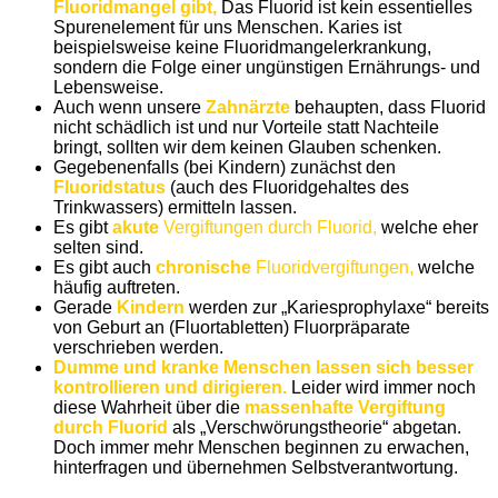
Fluoridmangel gibt,
Das Fluorid ist kein essentielles
Spurenelement für uns Menschen. Karies ist
beispielsweise keine Fluoridmangelerkrankung,
sondern die Folge einer ungünstigen Ernährungs- und
Lebensweise.
Auch wenn unsere
Zahnärzte
behaupten, dass Fluorid
nicht schädlich ist und nur Vorteile statt Nachteile
bringt, sollten wir dem keinen Glauben schenken.
Gegebenenfalls (bei Kindern) zunächst den
Fluoridstatus
(auch des Fluoridgehaltes des
Trinkwassers) ermitteln lassen.
Es gibt
akute
Vergiftungen durch Fluorid,
welche eher
selten sind.
Es gibt auch
chronische
Fluoridvergiftungen,
welche
häufig auftreten.
Gerade
Kindern
werden zur „Kariesprophylaxe“ bereits
von Geburt an (Fluortabletten) Fluorpräparate
verschrieben werden.
Dumme und kranke Menschen lassen sich besser
kontrollieren und dirigieren.
Leider wird immer noch
diese Wahrheit über die
massenhafte Vergiftung
durch Fluorid
als „Verschwörungstheorie“ abgetan.
Doch immer mehr Menschen beginnen zu erwachen,
hinterfragen und übernehmen Selbstverantwortung.