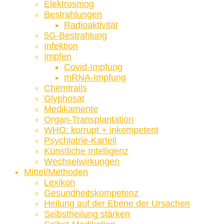
Elektrosmog
Bestrahlungen
Radioaktivität
5G-Bestrahlung
Infektion
Impfen
Covid-Impfung
mRNA-Impfung
Chemtrails
Glyphosat
Medikamente
Organ-Transplantation
WHO: korrupt + inkompetent
Psychiatrie-Kartell
Künstliche Intelligenz
Wechselwirkungen
Mittel/Methoden
Lexikon
Gesundheitskompetenz
Heilung auf der Ebene der Ursachen
Selbstheilung stärken