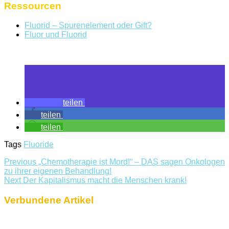
Ressourcen
Fluorid – Spurenelement oder Gift?
Fluor und Fluorid
teilen
teilen
teilen
Tags
Fluoride
Previous
„Chemotherapie ist Mord!“ – DAS sagen Onkologen
zu ihrer eigenen Behandlung!
Next
Der Kapitalismus macht die Menschen krank!
Verbundene Artikel