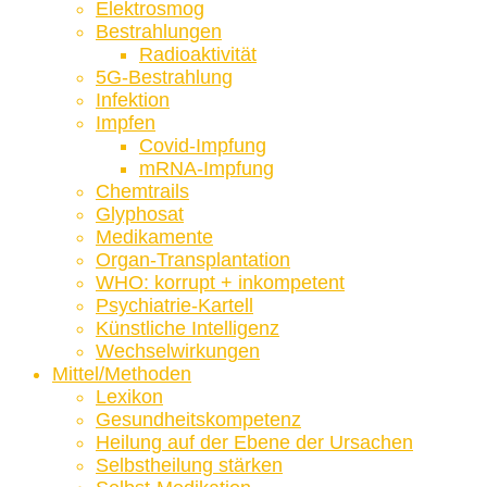
Elektrosmog
Bestrahlungen
Radioaktivität
5G-Bestrahlung
Infektion
Impfen
Covid-Impfung
mRNA-Impfung
Chemtrails
Glyphosat
Medikamente
Organ-Transplantation
WHO: korrupt + inkompetent
Psychiatrie-Kartell
Künstliche Intelligenz
Wechselwirkungen
Mittel/Methoden
Lexikon
Gesundheitskompetenz
Heilung auf der Ebene der Ursachen
Selbstheilung stärken