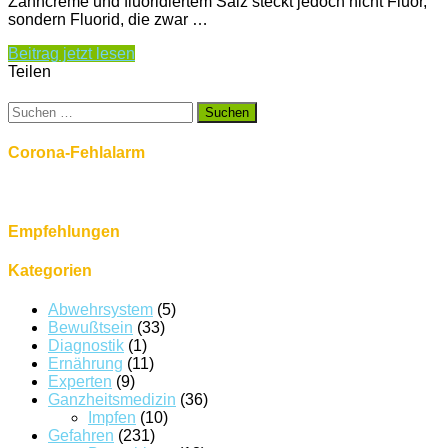
Zahncreme und fluoridiertem Salz steckt jedoch nicht Fluor,
sondern Fluorid, die zwar …
Beitrag jetzt lesen
Teilen
Suchen
nach:
Corona-Fehlalarm
Empfehlungen
Kategorien
Abwehrsystem
(5)
Bewußtsein
(33)
Diagnostik
(1)
Ernährung
(11)
Experten
(9)
Ganzheitsmedizin
(36)
Impfen
(10)
Gefahren
(231)