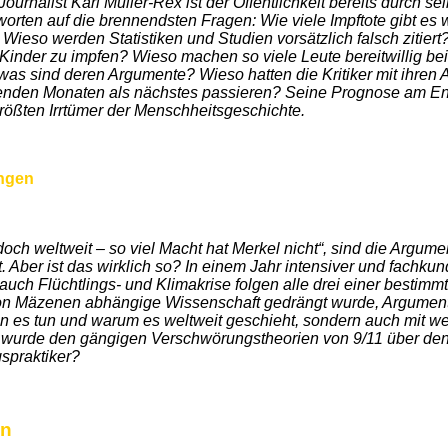
-Journalist Karl Müller-Rex ist der Öffentlichkeit bereits durc
worten auf die brennendsten Fragen: Wie viele Impftote gibt es
Wieso werden Statistiken und Studien vorsätzlich falsch zitiert?
n, Kinder zu impfen? Wieso machen so viele Leute bereitwillig 
 was sind deren Argumente? Wieso hatten die Kritiker mit ihr
en Monaten als nächstes passieren? Seine Prognose am Ende f
rößten Irrtümer der Menschheitsgeschichte.
ungen
ch weltweit – so viel Macht hat Merkel nicht“, sind die Argume
 Aber ist das wirklich so? In einem Jahr intensiver und fachku
h Flüchtlings- und Klimakrise folgen alle drei einer bestimmte
von Mäzenen abhängige Wissenschaft gedrängt wurde, Argumen
en es tun und warum es weltweit geschieht, sondern auch mit 
 wurde den gängigen Verschwörungstheorien von 9/11 über den
spraktiker?
en