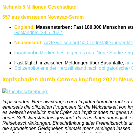
Mehr als 5 Millionen Geschädigte:
657 aus dem neuen Novavax-Serum
England:
Massensterben: Fast 180.000 Menschen sta
Geständnis (24.5.2022)
Neuseeland:
Ärzte weisen auf 500 Todesfälle junger M
Israelische
Medien bestätigen es nun: Neue Studie zeigt
Fast täglich inzwischen Meldungen über Busunfälle,
ausg
Spitzenpilot erleidet Herzstillstand nach obligatorische
Impfschaden durch Corona Impfung 2022: Neus
Buchbeschreibung:
Impfschäden, Nebenwirkungen und Impfdurchbrüche rücken Tag
einerseits die offiziellen Prognosen für die Wirksamkeit vo
es weltweit erheblich mehr Opfer von Impfschäden zu geben s
neues Selbstverständnis gewöhnt, dass es ihnen unmöglich e
Reisebeschränkungen, Einschränkung aller Freiheitsrechte 
die sprudelnden Geldquellen niemals mehr versiegen lassen. 