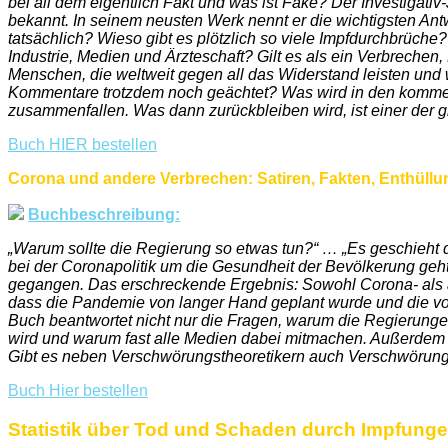
bei all dem eigentlich Fakt und was ist Fake? Der Investigativ
bekannt. In seinem neusten Werk nennt er die wichtigsten Ant
tatsächlich? Wieso gibt es plötzlich so viele Impfdurchbrüche? 
Industrie, Medien und Ärzteschaft? Gilt es als ein Verbreche
Menschen, die weltweit gegen all das Widerstand leisten und
Kommentare trotzdem noch geächtet? Was wird in den kommend
zusammenfallen. Was dann zurückbleiben wird, ist einer der g
Buch HIER bestellen
Corona und andere Verbrechen: Satiren, Fakten, Enthüll
Buchbeschreibung:
„Warum sollte die Regierung so etwas tun?“ … „Es geschieht do
bei der Coronapolitik um die Gesundheit der Bevölkerung geht.
gegangen. Das erschreckende Ergebnis: Sowohl Corona- als auc
dass die Pandemie von langer Hand geplant wurde und die 
Buch beantwortet nicht nur die Fragen, warum die Regierung
wird und warum fast alle Medien dabei mitmachen. Außerdem
Gibt es neben Verschwörungstheoretikern auch Verschwörung
Buch Hier bestellen
Statistik über Tod und Schaden durch Impfung