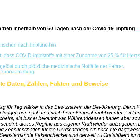
rben innerhalb von 60 Tagen nach der Covid-19-Impfung
–
enschen nach Impfung hin
, dass COVID-Impfstoffe mit einer Zunahme von 25 % für Herzst
elöst durch plötzliche medizinische Notfälle der Fahrer.
r Corona-Impfung
te Daten, Zahlen, Fakten und Beweise
 für Tag stärker in das Bewusstsein der Bevölkerung. Denn Fa
n Impfungen nun nach und nach heruntergeschraubt werden, sick
cheint, als bisher bekannt war. Währenddessen haben aber sowo
rscheint, dieses Regime aus eigener Kraft wieder aufzugeben:
und Zensur schaffen für die Herrschenden ein noch nie dagew
Selbsternannte Faktenchecker sind derweil zu Gralshütern für