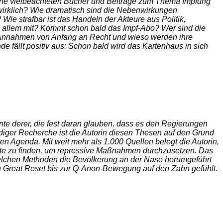
h seine vielbeachteten Bücher und Beiträge zum Thema Impfung
 wirklich? Wie dramatisch sind die Nebenwirkungen
 Wie strafbar ist das Handeln der Akteure aus Politik,
bei allem mit? Kommt schon bald das Impf-Abo? Wer sind die
en Annahmen von Anfang an Recht und wieso werden ihre
ällt positiv aus: Schon bald wird das Kartenhaus in sich
nte derer, die fest daran glauben, dass es den Regierungen
ndiger Recherche ist die Autorin diesen Thesen auf den Grund
n Agenda. Mit weit mehr als 1.000 Quellen belegt die Autorin,
te zu finden, um repressive Maßnahmen durchzusetzen. Das
welchen Methoden die Bevölkerung an der Nase herumgeführt
 Great Reset bis zur Q-Anon-Bewegung auf den Zahn gefühlt.