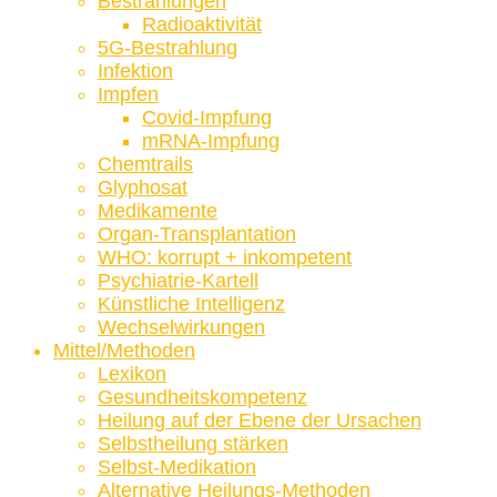
Bestrahlungen
Radioaktivität
5G-Bestrahlung
Infektion
Impfen
Covid-Impfung
mRNA-Impfung
Chemtrails
Glyphosat
Medikamente
Organ-Transplantation
WHO: korrupt + inkompetent
Psychiatrie-Kartell
Künstliche Intelligenz
Wechselwirkungen
Mittel/Methoden
Lexikon
Gesundheitskompetenz
Heilung auf der Ebene der Ursachen
Selbstheilung stärken
Selbst-Medikation
Alternative Heilungs-Methoden