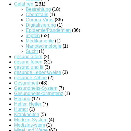
Gefahren
(231)
Bestrahlung
(18)
Chemtrails
(1)
Corona-Virus
(36)
Digitalisierung
(1)
Epidemie/Pandemien
(36)
impfen
(52)
Medikamente
(1)
Nanotechnologie
(1)
Sucht
(1)
gesund altern
(2)
gesund leben
(31)
gesund und fit
(3)
gesunde Lebensweise
(3)
gesunde Zähne
(2)
Gesundheit
(48)
Gesundheits-System
(7)
Gesundheitskompetenz
(1)
Heilung
(17)
Helfer, Heiler
(7)
Humor
(1)
Krankheiten
(5)
Medizin-System
(4)
Medizinsystem
(1)
Mittel und Wege
(63)