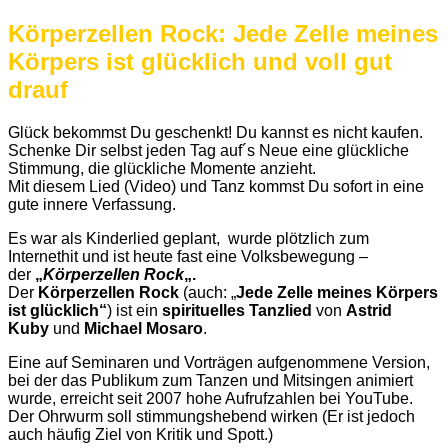
Körperzellen Rock: Jede Zelle meines
Körpers ist glücklich und voll gut
drauf
Glück bekommst Du geschenkt! Du kannst es nicht kaufen.
Schenke Dir selbst jeden Tag auf´s Neue eine glückliche
Stimmung, die glückliche Momente anzieht.
Mit diesem Lied (Video) und Tanz kommst Du sofort in eine
gute innere Verfassung.
Es war als Kinderlied geplant, wurde plötzlich zum
Internethit und ist heute fast eine Volksbewegung –
der
„
Körperzellen Rock
„.
Der
Körperzellen Rock
(auch: „
Jede Zelle meines Körpers
ist glücklich“
) ist ein
spirituelles Tanzlied
von
Astrid
Kuby
und
Michael Mosaro
.
Eine auf Seminaren und Vorträgen aufgenommene Version,
bei der das Publikum zum Tanzen und Mitsingen animiert
wurde, erreicht seit 2007 hohe Aufrufzahlen bei YouTube.
Der Ohrwurm soll stimmungshebend wirken (Er ist jedoch
auch häufig Ziel von Kritik und Spott.)