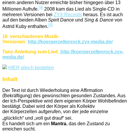
einem anderen Nutzer erreichte bisher hingegen über 13
[4]
Millionen Aufrufe.
2008 kam das Lied als Single-CD in
mehreren Versionen bei
ZYX Records
heraus. Es ist auch
auf den beiden Alben
Spirit Dance
und
Sing & Dance
von
[5]
Astrid Kuby enthalten.
16 verschiedenen Musik-
Versionen:
http://koerperzellenrock.zyx-media.de/
Tanz-Anleitung zum Lied:
http://koerperzellenrock.zyx-
media.de/
HIER gleich bestellen
Inhalt
Der Text ist durch Wiederholung eine Affirmation
(Bekräftigung) des gewünschten gesunden Zustandes. Aus
der Ich-Perspektive wird dem eigenen Körper Wohlbefinden
bestätigt. Dabei wird der Körper als Kollektiv
der Körperzellen aufgerufen, von der jede einzelne
„glücklich“ und „voll gut drauf“ sei.
Es handelt sich um ein
Mantra
, das den Zustand zu
erreichen sucht.