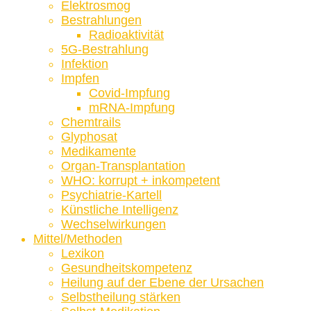
Elektrosmog
Bestrahlungen
Radioaktivität
5G-Bestrahlung
Infektion
Impfen
Covid-Impfung
mRNA-Impfung
Chemtrails
Glyphosat
Medikamente
Organ-Transplantation
WHO: korrupt + inkompetent
Psychiatrie-Kartell
Künstliche Intelligenz
Wechselwirkungen
Mittel/Methoden
Lexikon
Gesundheitskompetenz
Heilung auf der Ebene der Ursachen
Selbstheilung stärken