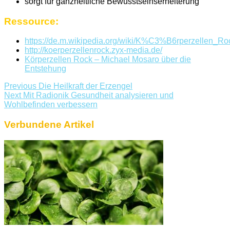
sorgt für ganzheitliche Bewusstseinserheiterung
Ressource:
https://de.m.wikipedia.org/wiki/K%C3%B6rperzellen_Ro
http://koerperzellenrock.zyx-media.de/
Körperzellen Rock – Michael Mosaro über die
Entstehung
Previous
Die Heilkraft der Erzengel
Next
Mit Radionik Gesundheit analysieren und
Wohlbefinden verbessern
Verbundene Artikel