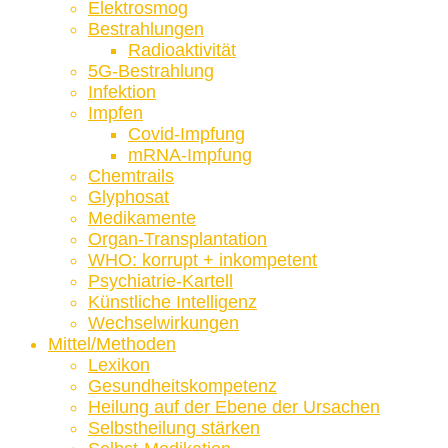
Elektrosmog
Bestrahlungen
Radioaktivität
5G-Bestrahlung
Infektion
Impfen
Covid-Impfung
mRNA-Impfung
Chemtrails
Glyphosat
Medikamente
Organ-Transplantation
WHO: korrupt + inkompetent
Psychiatrie-Kartell
Künstliche Intelligenz
Wechselwirkungen
Mittel/Methoden
Lexikon
Gesundheitskompetenz
Heilung auf der Ebene der Ursachen
Selbstheilung stärken