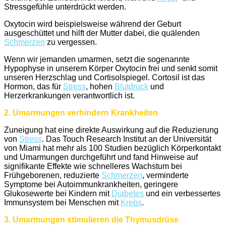
Stressgefühle unterdrückt werden.
Oxytocin wird beispielsweise während der Geburt
ausgeschüttet und hilft der Mutter dabei, die quälenden
Schmerzen
zu vergessen.
Wenn wir jemanden umarmen, setzt die sogenannte
Hypophyse in unserem Körper Oxytocin frei und senkt somit
unseren Herzschlag und Cortisolspiegel. Cortosil ist das
Hormon, das für
Stress
, hohen
Blutdruck
und
Herzerkrankungen verantwortlich ist.
2. Umarmungen verhindern Krankheiten
Zuneigung hat eine direkte Auswirkung auf die Reduzierung
von
Stress
. Das Touch Research Institut an der Universität
von Miami hat mehr als 100 Studien bezüglich Körperkontakt
und Umarmungen durchgeführt und fand Hinweise auf
signifikante Effekte wie schnelleres Wachstum bei
Frühgeborenen, reduzierte
Schmerzen
, verminderte
Symptome bei Autoimmunkrankheiten, geringere
Glukosewerte bei Kindern mit
Diabetes
und ein verbessertes
Immunsystem bei Menschen mit
Krebs
.
3. Umarmungen stimulieren die Thymusdrüse