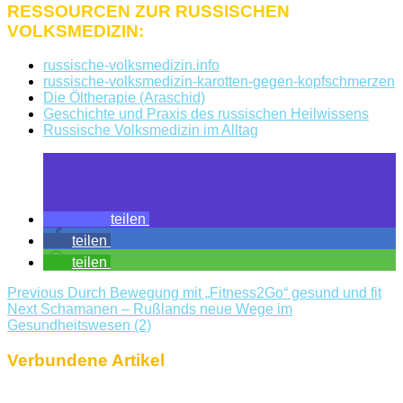
RESSOURCEN ZUR RUSSISCHEN
VOLKSMEDIZIN:
russische-volksmedizin.info
russische-volksmedizin-karotten-gegen-kopfschmerzen
Die Öltherapie (Araschid)
Geschichte und Praxis des russischen Heilwissens
Russische Volksmedizin im Alltag
teilen
teilen
teilen
Previous
Durch Bewegung mit „Fitness2Go“ gesund und fit
Next
Schamanen – Rußlands neue Wege im
Gesundheitswesen (2)
Verbundene Artikel