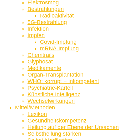
Elektrosmog
Bestrahlungen
Radioaktivität
5G-Bestrahlung
Infektion
Impfen
Covid-Impfung
mRNA-Impfung
Chemtrails
Glyphosat
Medikamente
Organ-Transplantation
WHO: korrupt + inkompetent
Psychiatrie-Kartell
Künstliche Intelligenz
Wechselwirkungen
Mittel/Methoden
Lexikon
Gesundheitskompetenz
Heilung auf der Ebene der Ursachen
Selbstheilung stärken