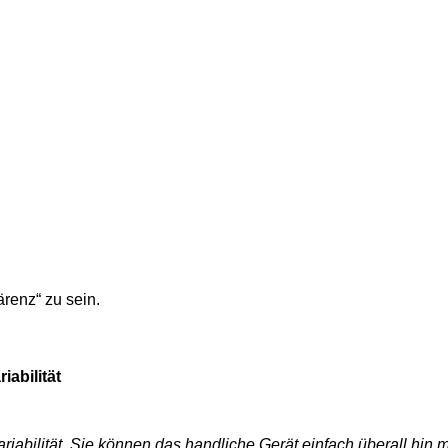
renz“ zu sein.
abilität
riabilität. Sie können das handliche Gerät einfach überall h