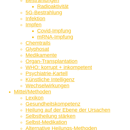
Bestrahlungen
Radioaktivität
5G-Bestrahlung
Infektion
Impfen
Covid-Impfung
mRNA-Impfung
Chemtrails
Glyphosat
Medikamente
Organ-Transplantation
WHO: korrupt + inkompetent
Psychiatrie-Kartell
Künstliche Intelligenz
Wechselwirkungen
Mittel/Methoden
Lexikon
Gesundheitskompetenz
Heilung auf der Ebene der Ursachen
Selbstheilung stärken
Selbst-Medikation
Alternative Heilungs-Methoden