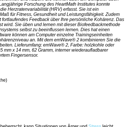
Langjährige Forschung des HeartMath Institutes konnte
Herzratenvariabilität (HRV) erfasst. Sie ist ein
 Maß für Fitness, Gesundheit und Leistungsfähigkeit. Zudem
t fortlaufendes Feedback über Ihre persönliche Kohärenz. Das
st wird. Sie üben und lernen mit dieser Biofeedbackmethode
systems selbst zu beeinflussen lernen. Dies hat einen
oftware können am Computer einzelne Trainingseinheiten
r Kohärenzniveau an. Mit dem emWave® 2 kombinieren Sie die
rbeiten. Lieferumfang: emWave® 2, Farbe: holzkohle oder
5 mm x 14 mm, 62 Gramm, interner wiederaufladbarer
ertem Fingersensor.
che)
beherrscht, kann Situationen von Ärger und
Stress
leicht