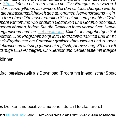
e,
Stress
früh zu erkennen und in positive Energie umzusetzen. 
den Herzrhythmus auswirken. Bei den Untersuchungen wurde die 
nd die Anpassungsfähigkeit des autonomen Nervensystems – ein
. Über einen Ohrsensor erhalten Sie bei diesem portablen Gerä
ment variiert und wie er durch Gedanken und Gefühle beeinflus
gehen können, indem Sie die Reaktion Ihres vegetativen Nerven
nergieniveau und Ihre
Lebensfreude
. Mittels der zugehörigen S
 werden. Das Programm zeigt Ihre Herzratenvariabilität und Ih
edback-Ergebnisse am Computer grafisch darzustellen und zu bea
Gebrauchsanweisung (deutsch/englisch) Abmessung: 85 mm x 5
rfarbige LED-Anzeigen, Ohr-Sensor und Bedientaste mit integri
 können
, bereitgestellt als Download (Programm in englischer Spra
es Denken und positive Emotionen durch Herzkohärenz!
und
Blutdruck
wird Herzkohärenz genannt. Wer diese Methode 