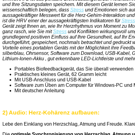
und Ihre Sitzungsdaten speichern. Mit diesem Gerät lernen Si
wissenschaftlich belegen, dass
Stress
und Emotionen sich auf 
aussagekräftiger Messwert für die Herz-Gehirn-Interaktion u
ist die HRV einer der aussagekräftigsten Indikatoren für
Stress
Gerät zeigt Ihnen an, wie Ihr Herzrhythmus von Moment zu Mo
ganz rasch, wie Sie mit
Stress
und Konflikten wirkungsvoll um
grundlegend positiven Einfluss auf Ihre Gesundheit, auf Ihr E
durchgeführt, gespeichert, nochmals betrachtet und gedruckt
Vorteile eines portablen Geräts mit der Möglichkeit ihre Fe
silberblau, Ohrsensor, Software zum Download, USB-Kabel, 
Lithium-Ionen-Akku , gut erkennbare LED-Lichtleiste und meh
Portables Biofeedbackgerät, das Sie überall verwenden
Praktisches kleines Gerät, 62 Gramm leicht
Mit USB-Anschluss und USB-Kabel
Software zum Üben am Computer für Windows-PC und Mac
Mit deutscher Anleitung
2) Audio: Herz-Kohärenz aufbauen
:
Lebe den Einklang von Herzschlag, Atmung und Freude.
Klar
Die
optimale Synchronisierung von Herzschlag, Atmung 