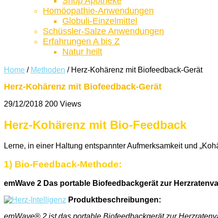
Shop Apotheke
Homöopathie-Anwendungen
Globuli-Einzelmittel
Schüssler-Salze Anwendungen
Erfahrungen A bis Z
Natur heilt
Home
/
Methoden
/
Herz-Kohärenz mit Biofeedback-Gerät
Herz-Kohärenz mit Biofeedback-Gerät
29/12/2018
200 Views
Herz-Kohärenz mit Bio-Feedback
Lerne, in einer Haltung entspannter Aufmerksamkeit und „Kohä
1) Bio-Feedback-Methode:
emWave 2 Das portable Biofeedbackgerät zur Herzratenvari
Produktbeschreibungen:
emWave® 2 ist das portable Biofeedbackgerät zur Herzratenva