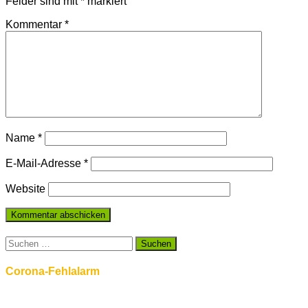
Felder sind mit
*
markiert
Kommentar
*
Name
*
E-Mail-Adresse
*
Website
Suchen
nach:
Corona-Fehlalarm