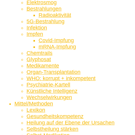
Elektrosmog
Bestrahlungen
Radioaktivität
5G-Bestrahlung
Infektion
Impfen
Covid-Impfung
mRNA-Impfung
Chemtrails
Glyphosat
Medikamente
Organ-Transplantation
WHO: korrupt + inkompetent
Psychiatrie-Kartell
Künstliche Intelligenz
Wechselwirkungen
Mittel/Methoden
Lexikon
Gesundheitskompetenz
Heilung auf der Ebene der Ursachen
Selbstheilung stärken