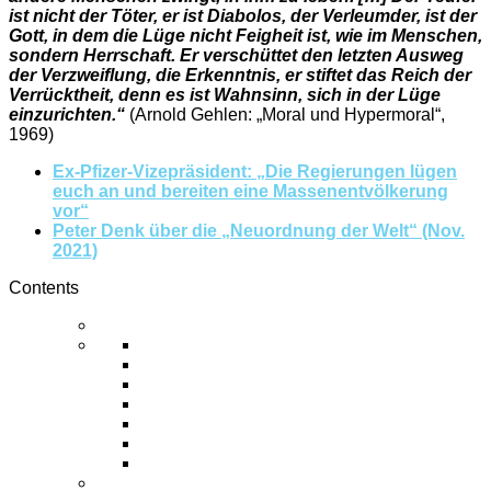
ist nicht der Töter, er ist Diabolos, der Verleumder, ist der
Gott, in dem die Lüge nicht Feigheit ist, wie im Menschen,
sondern Herrschaft. Er verschüttet den letzten Ausweg
der Verzweiflung, die Erkenntnis, er stiftet das Reich der
Verrücktheit, denn es ist Wahnsinn, sich in der Lüge
einzurichten.“
(Arnold Gehlen: „Moral und Hypermoral“,
1969)
Ex-Pfizer-Vizepräsident: „Die Regierungen lügen
euch an und bereiten eine Massenentvölkerung
vor“
Peter Denk über die „Neuordnung der Welt“ (Nov.
2021)
Contents