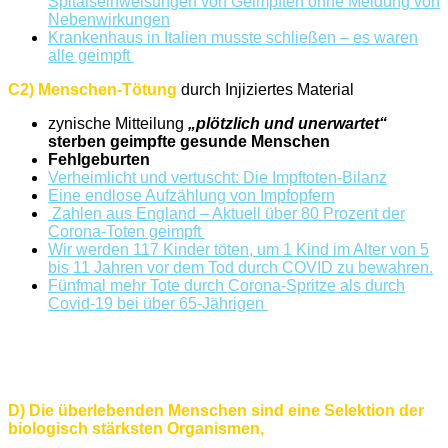
Spitalseinweisungen von Geimpften ohne Meldung von
Nebenwirkungen
Krankenhaus in Italien musste schließen – es waren
alle geimpft
C2) Menschen-Tötung
durch Injiziertes Material
zynische Mitteilung
„plötzlich und unerwartet“
sterben geimpfte gesunde Menschen
Fehlgeburten
Verheimlicht und vertuscht: Die Impftoten-Bilanz
Eine endlose Aufzählung von Impfopfern
Zahlen aus England – Aktuell über 80 Prozent der
Corona-Toten geimpft
Wir werden 117 Kinder töten, um 1 Kind im Alter von 5
bis 11 Jahren vor dem Tod durch COVID zu bewahren.
Fünfmal mehr Tote durch Corona-Spritze als durch
Covid-19 bei über 65-Jährigen
D) Die überlebenden Menschen sind eine Selektion der
biologisch stärksten Organismen,