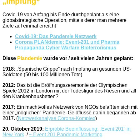
„Impfung“
Covid-19 von Anfang bis Ende durchgeplant als eine
globalstrategische Operation, mittels derer man mehrere
Ziele auf einmal erreicht
Covid-19: Das Pandemie Netzwerk
Corona PLANdemie: Event-201 und Pharma
Propaganda Cyber Warfare Bioterrorismus
Diese
Plandemie
wurde vor / seit vielen Jahren geplant:
1918:
„Spanische Grippe“ nach Impfung an gesunden US-
Soldaten (50 bis 100 Millionen Tote)
2012:
Das ist die Eröffnungszeremonie der Olympischen
Spiele 2012 in London mit der Todesfigur des Riesen und all
den Krankenhausbetten?
2017:
Ein machtvolles Netzwerk von NGOs befaßten sich mit
einer „möglichen“ Pandemie, Geldflüsse dahin begannen ab
2017. (
Netzwerkanalyse Corona-Komplex
)
20. Oktober 2019:
Erprobte Beeinflussung: „Event 201“ in
New York
/
~
Event 201 Pandemic Marketing