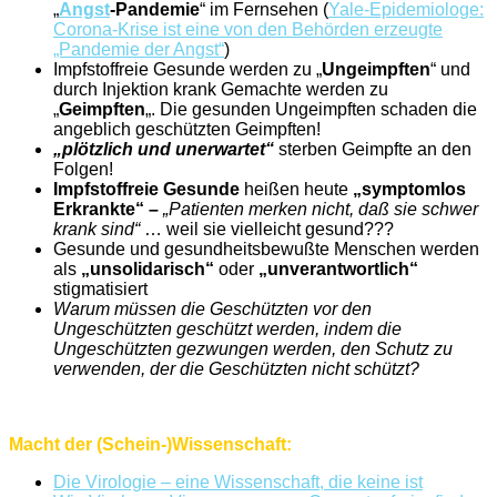
„
Angst
-Pandemie
“ im Fernsehen (
Yale-Epidemiologe:
Corona-Krise ist eine von den Behörden erzeugte
„Pandemie der Angst“
)
Impfstoffreie Gesunde werden zu „
Ungeimpften
“ und
durch Injektion krank Gemachte werden zu
„
Geimpften
„. Die gesunden Ungeimpften schaden die
angeblich geschützten Geimpften!
„plötzlich und unerwartet“
sterben Geimpfte an den
Folgen!
Impfstoffreie Gesunde
heißen heute
„symptomlos
Erkrankte“ –
„Patienten merken nicht, daß sie schwer
krank sind“
… weil sie vielleicht gesund???
Gesunde und gesundheitsbewußte Menschen werden
als
„unsolidarisch“
oder
„unverantwortlich“
stigmatisiert
Warum müssen die Geschützten vor den
Ungeschützten geschützt werden, indem die
Ungeschützten gezwungen werden, den Schutz zu
verwenden, der die Geschützten nicht schützt?
Macht der (Schein-)Wissenschaft:
Die Virologie – eine Wissenschaft, die keine ist