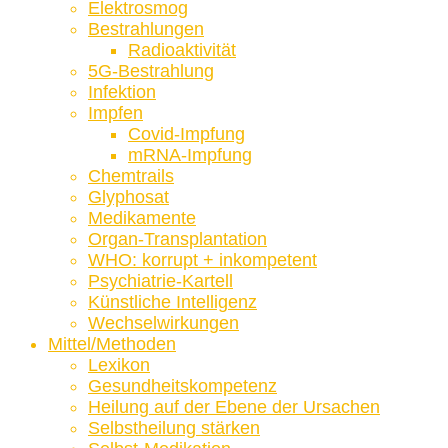
Elektrosmog
Bestrahlungen
Radioaktivität
5G-Bestrahlung
Infektion
Impfen
Covid-Impfung
mRNA-Impfung
Chemtrails
Glyphosat
Medikamente
Organ-Transplantation
WHO: korrupt + inkompetent
Psychiatrie-Kartell
Künstliche Intelligenz
Wechselwirkungen
Mittel/Methoden
Lexikon
Gesundheitskompetenz
Heilung auf der Ebene der Ursachen
Selbstheilung stärken