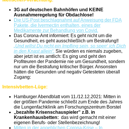
3G auf deutschen Bahnhöfen und KEINE
Ausnahmeregelung für
Obdachlose!
Die US-Post beschlagnahmt auf Anweisung der FDA
Pakete, die Ivermectin enthalten, eines der
Medikamente zur Behandlung von Covid.
Das Corona-Amt informiert: Es geht nicht um die
Gesundheit, es geht ausschließlich um Bestrafung‼️
„Und willst Du nicht ein Impfling sein, so sperr‘ ich Dich
in den Knast allein“.
Sie würden es niemals zugeben,
aber jetzt ist es amtlich: Es ging und geht den
Profiteuren der Pandemie nie um Gesundheit, sondern
nur um die Bestrafung kritischer Bürger. Ansonsten
hätten die Gesunden und negativ Getesteten überall
Zugang:
Intensivbetten-Lüge:
Hamburger Abendblatt vom 11./12.12.2021: Mitten in
der größten Pandemie schließt zum Ende des Jahres
die Lungenfachklinik am Forschungszentrum Borstel
„bezahlte Krisenschauspieler“ z.B. in
Krankenhausbetten:
das wird gemacht mit einer
eigenen Berufs- oder Stellenbezeichnung!
Mitten in der angeblichen Corona-Krise – In