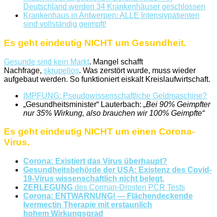
Deutschland werden 34 Krankenhäuser geschlossen
Krankenhaus in Antwerpen: ALLE Intensivpatienten
sind vollständig geimpft!
Es geht eindeutig NICHT um Gesundheit.
Gesunde sind kein Markt
. Mangel schafft
Nachfrage,
skrupellos
. Was zerstört wurde, muss wieder
aufgebaut werden. So funktioniert eiskalt Kreislaufwirtschaft.
IMPFUNG: Pseudowissenschaftliche Geldmaschine?
„Gesundheitsminister“ Lauterbach:
„Bei 90% Geimpfter
nur 35% Wirkung, also brauchen wir 100% Geimpfte“
Es geht eindeutig NICHT um einen Corona-
Virus.
Corona: Existiert das Virus überhaupt?
Gesundheitsbehörde der USA: Existenz des Covid-
19-Virus wissenschaftlich nicht belegt.
ZERLEGUNG
des Corman-Drosten PCR Tests
Corona: ENTWARNUNG! — Flächendeckende
Ivermectin Therapie mit erstaunlich
hohem Wirkungsgrad