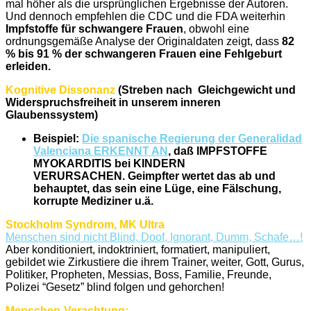
mal höher als die ursprünglichen Ergebnisse der Autoren.
Und dennoch empfehlen die CDC und die FDA weiterhin
Impfstoffe für schwangere Frauen
, obwohl eine
ordnungsgemäße Analyse der Originaldaten zeigt, dass
82
% bis 91 % der schwangeren Frauen eine Fehlgeburt
erleiden.
Kognitive Dissonanz
(Streben nach Gleichgewicht und
Widerspruchsfreiheit in unserem inneren
Glaubenssystem)
Beispiel:
Die spanische Regierung der Generalidad
Valenciana ERKENNT AN
, daß IMPFSTOFFE
MYOKARDITIS bei KINDERN
VERURSACHEN.
Geimpfter wertet das ab und
behauptet, das sein eine Lüge, eine Fälschung,
korrupte Mediziner u.ä.
Stockholm Syndrom, MK Ultra
Menschen sind nicht Blind, Doof, Ignorant, Dumm, Schafe…!
Aber konditioniert, indoktriniert, formatiert, manipuliert,
gebildet wie Zirkustiere die ihrem Trainer, weiter, Gott, Gurus,
Politiker, Propheten, Messias, Boss, Familie, Freunde,
Polizei “Gesetz” blind folgen und gehorchen!
Menschen-Verachtung: