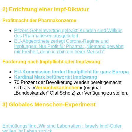
2) Errichtung einer Impf-Diktatur
Profitmacht der Pharmakonzerne
Pfizers Geheimvertrag geleakt: Kunden sind Willkür
des Pharmariesen ausgeliefert
EU-Abgeordnete zerlegt Corona-Regime und
Impfungen: Nur Profit für Pharma: „Niemand gewährt
mir Freiheit, denn ich bin ein freier Mensch“
Forderung nach Impfpflicht oder Impfzwang:
EU-Kommission fordert Impfpflicht für ganz Europa
Kardinal Marx befürwortet Impfzwang
70 Prozent der Bevölkerung wurden bereit gemacht,
sich als
»
Versuchskaninchen
«
(original
„Bundeskanzler“ Olaf Scholz) zur Verfügung zu stellen.
3) Globales Menschen-Experiment
Enthüllungsfilm: „Wir sind Laborratten“: Israels Impf-Opfer
wollen ihr Leben zurück