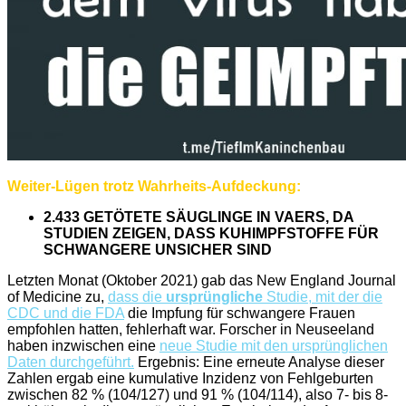
Weiter-Lügen trotz Wahrheits-Aufdeckung:
2.433 GETÖTETE SÄUGLINGE IN VAERS, DA
STUDIEN ZEIGEN, DASS KUHIMPFSTOFFE FÜR
SCHWANGERE UNSICHER SIND
Letzten Monat (Oktober 2021) gab das New England Journal
of Medicine zu,
dass die
ursprüngliche
Studie, mit der die
CDC und die FDA
die Impfung für schwangere Frauen
empfohlen hatten, fehlerhaft war. Forscher in Neuseeland
haben inzwischen eine
neue Studie mit den ursprünglichen
Daten durchgeführt.
Ergebnis: Eine erneute Analyse dieser
Zahlen ergab eine kumulative Inzidenz von Fehlgeburten
zwischen 82 % (104/127) und 91 % (104/114), also 7- bis 8-