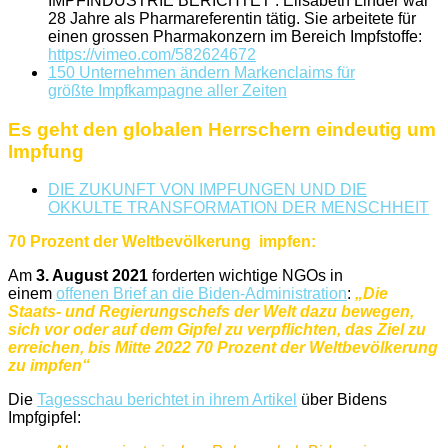
IMPFINDUSTRIE BERICHTET : Elisabeth Linder war
28 Jahre als Pharmareferentin tätig. Sie arbeitete für
einen grossen Pharmakonzern im Bereich Impfstoffe:
https://vimeo.com/582624672
150 Unternehmen ändern Markenclaims für
größte Impfkampagne aller Zeiten
Es geht den globalen Herrschern eindeutig um
Impfung
DIE ZUKUNFT VON IMPFUNGEN UND DIE
OKKULTE TRANSFORMATION DER MENSCHHEIT
70 Prozent der Weltbevölkerung impfen:
Am
3. August 2021
forderten wichtige NGOs in
einem
offenen Brief an die Biden-Administration
:
„Die
Staats- und Regierungschefs der Welt dazu bewegen,
sich vor oder auf dem Gipfel zu verpflichten, das Ziel zu
erreichen, bis Mitte 2022 70 Prozent der Weltbevölkerung
zu impfen“
Die
Tagesschau berichtet in ihrem Artikel
über Bidens
Impfgipfel: