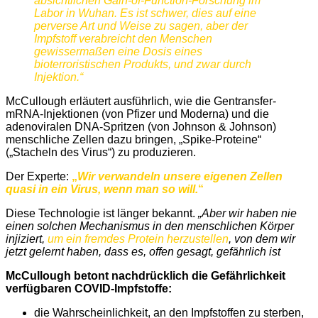
absichtlichen Gain-of-Function-Forschung im
Labor in Wuhan. Es ist schwer, dies auf eine
perverse Art und Weise zu sagen, aber der
Impfstoff verabreicht den Menschen
gewissermaßen eine Dosis eines
bioterroristischen Produkts, und zwar durch
Injektion.“
McCullough erläutert ausführlich, wie die Gentransfer-
mRNA-Injektionen (von Pfizer und Moderna) und die
adenoviralen DNA-Spritzen (von Johnson & Johnson)
menschliche Zellen dazu bringen, „Spike-Proteine“
(„Stacheln des Virus“) zu produzieren.
Der Experte:
„
Wir verwandeln unsere eigenen Zellen
quasi in ein Virus, wenn man so will.
“
Diese Technologie ist länger bekannt.
„Aber wir haben nie
einen solchen Mechanismus in den menschlichen Körper
injiziert,
um ein fremdes Protein herzustellen
, von dem wir
jetzt gelernt haben, dass es, offen gesagt, gefährlich ist
McCullough betont nachdrücklich die Gefährlichkeit
verfügbaren COVID-Impfstoffe:
die Wahrscheinlichkeit, an den Impfstoffen zu sterben,