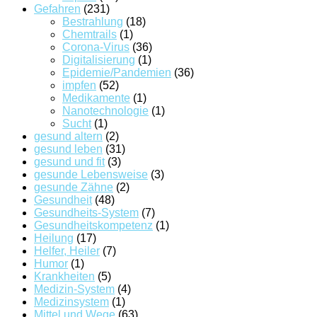
Gefahren
(231)
Bestrahlung
(18)
Chemtrails
(1)
Corona-Virus
(36)
Digitalisierung
(1)
Epidemie/Pandemien
(36)
impfen
(52)
Medikamente
(1)
Nanotechnologie
(1)
Sucht
(1)
gesund altern
(2)
gesund leben
(31)
gesund und fit
(3)
gesunde Lebensweise
(3)
gesunde Zähne
(2)
Gesundheit
(48)
Gesundheits-System
(7)
Gesundheitskompetenz
(1)
Heilung
(17)
Helfer, Heiler
(7)
Humor
(1)
Krankheiten
(5)
Medizin-System
(4)
Medizinsystem
(1)
Mittel und Wege
(63)