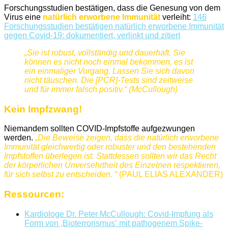
Forschungsstudien bestätigen, dass die Genesung von dem
Virus eine
natürlich erworbene Immunität
verleiht:
146
Forschungsstudien bestätigen natürlich erworbene Immunität
gegen Covid-19: dokumentiert, verlinkt und zitiert
„Sie ist robust, vollständig und dauerhaft. Sie
können es nicht noch einmal bekommen, es ist
ein einmaliger Vorgang. Lassen Sie sich davon
nicht täuschen. Die [PCR]-Tests sind zeitweise
und für immer falsch positiv.“ (McCullough)
Kein Impfzwang!
Niemandem sollten COVID-Impfstoffe aufgezwungen
werden.
„Die Beweise zeigen, dass die natürlich erworbene
Immunität gleichwertig oder robuster und den bestehenden
Impfstoffen überlegen ist.
Stattdessen sollten wir das Recht
der körperlichen Unversehrtheit des Einzelnen respektieren,
für sich selbst zu entscheiden. “
(
PAUL ELIAS ALEXANDER)
Ressourcen:
Kardiologe Dr. Peter McCullough: Covid-Impfung als
Form von ‚Bioterrorismus‘ mit pathogenem Spike-