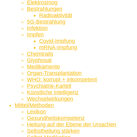
Elektrosmog
Bestrahlungen
Radioaktivität
5G-Bestrahlung
Infektion
Impfen
Covid-Impfung
mRNA-Impfung
Chemtrails
Glyphosat
Medikamente
Organ-Transplantation
WHO: korrupt + inkompetent
Psychiatrie-Kartell
Künstliche Intelligenz
Wechselwirkungen
Mittel/Methoden
Lexikon
Gesundheitskompetenz
Heilung auf der Ebene der Ursachen
Selbstheilung stärken