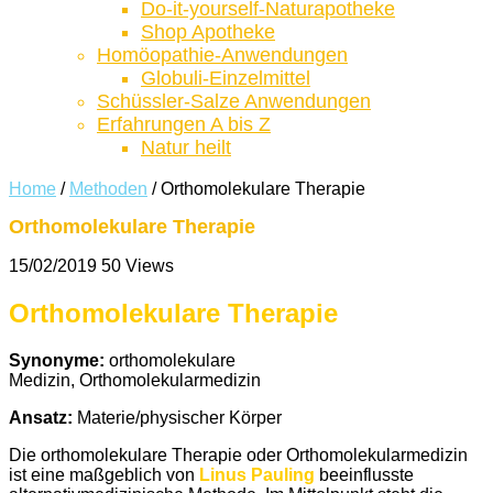
Do-it-yourself-Naturapotheke
Shop Apotheke
Homöopathie-Anwendungen
Globuli-Einzelmittel
Schüssler-Salze Anwendungen
Erfahrungen A bis Z
Natur heilt
Home
/
Methoden
/
Orthomolekulare Therapie
Orthomolekulare Therapie
15/02/2019
50 Views
Orthomolekulare Therapie
Synonyme:
orthomolekulare
Medizin, Orthomolekularmedizin
Ansatz:
Materie/physischer Körper
Die orthomolekulare Therapie oder Orthomolekularmedizin
ist eine maßgeblich von
Linus Pauling
beeinflusste