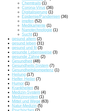
Chemtrails
(1)
Corona-Virus
(36)
Digitalisierung
(1)
Epidemie/Pandemien
(36)
impfen
(52)
Medikamente
(1)
Nanotechnologie
(1)
Sucht
(1)
gesund altern
(2)
gesund leben
(31)
gesund und fit
(3)
gesunde Lebensweise
(3)
gesunde Zähne
(2)
Gesundheit
(48)
Gesundheits-System
(7)
Gesundheitskompetenz
(1)
Heilung
(17)
Helfer, Heiler
(7)
Humor
(1)
Krankheiten
(5)
Medizin-System
(4)
Medizinsystem
(1)
Mittel und Wege
(63)
Natur-Medizin
(5)
Psychisches
(2)