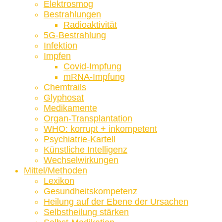
Elektrosmog
Bestrahlungen
Radioaktivität
5G-Bestrahlung
Infektion
Impfen
Covid-Impfung
mRNA-Impfung
Chemtrails
Glyphosat
Medikamente
Organ-Transplantation
WHO: korrupt + inkompetent
Psychiatrie-Kartell
Künstliche Intelligenz
Wechselwirkungen
Mittel/Methoden
Lexikon
Gesundheitskompetenz
Heilung auf der Ebene der Ursachen
Selbstheilung stärken