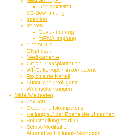
Bestrahlungen
Radioaktivität
5G-Bestrahlung
Infektion
Impfen
Covid-Impfung
mRNA-Impfung
Chemtrails
Glyphosat
Medikamente
Organ-Transplantation
WHO: korrupt + inkompetent
Psychiatrie-Kartell
Künstliche Intelligenz
Wechselwirkungen
Mittel/Methoden
Lexikon
Gesundheitskompetenz
Heilung auf der Ebene der Ursachen
Selbstheilung stärken
Selbst-Medikation
Alternative Heilungs-Methoden