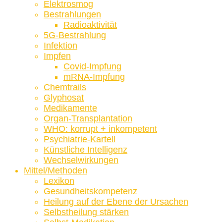
Elektrosmog
Bestrahlungen
Radioaktivität
5G-Bestrahlung
Infektion
Impfen
Covid-Impfung
mRNA-Impfung
Chemtrails
Glyphosat
Medikamente
Organ-Transplantation
WHO: korrupt + inkompetent
Psychiatrie-Kartell
Künstliche Intelligenz
Wechselwirkungen
Mittel/Methoden
Lexikon
Gesundheitskompetenz
Heilung auf der Ebene der Ursachen
Selbstheilung stärken