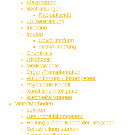
Elektrosmog
Bestrahlungen
Radioaktivität
5G-Bestrahlung
Infektion
Impfen
Covid-Impfung
mRNA-Impfung
Chemtrails
Glyphosat
Medikamente
Organ-Transplantation
WHO: korrupt + inkompetent
Psychiatrie-Kartell
Künstliche Intelligenz
Wechselwirkungen
Mittel/Methoden
Lexikon
Gesundheitskompetenz
Heilung auf der Ebene der Ursachen
Selbstheilung stärken