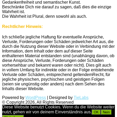
Gedankenfreiheit und semantischer Kunst.
Beschränke Dich nie darauf zu sagen, daß dies die einzige
Wahrheit ist.
Die Wahrheit ist Plural, denn sowohl als auch.
Rechtlicher Hinweis:
Ich schließe jegliche Haftung für eventuelle Ansprüche,
Verluste, Forderungen oder Schäden jedwelcher Art aus, die
durch die Nutzung dieser Website oder in Verbindung mit der
Information, dem Inhalt oder dem auf dieser Seite
enthaltenen Material entstanden sind (unabhängig davon, ob
diese Ansprüche, Verluste, Forderungen oder Schäden
vorhersehbar und bekannt waren oder nicht). Dies gilt auch
in vollem Umfang für indirekte oder in der Folge entstehende
Verluste oder Schäden, entsprechend geltendemRecht, für
jegliche physischen, psychischen und geistigen Folgen
(seien sie ungünstig oder anders) nach dem Sehen des
Inhalts dieser Website.
Powered by
WordPress
| Designed by
TieLabs
© Copyright 2026, All Rights Reserved
Diese Website benutzt Cookies. Wenn du die Website weiter
nutzt, gehen wir von deinem Einverständnis aus.
OK
Nein