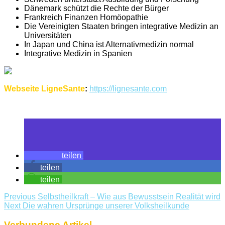
Dänemark schützt die Rechte der Bürger
Frankreich Finanzen Homöopathie
Die Vereinigten Staaten bringen integrative Medizin an
Universitäten
In Japan und China ist Alternativmedizin normal
Integrative Medizin in Spanien
Webseite LigneSante
:
https://lignesante.com
teilen
teilen
teilen
Previous
Selbstheilkraft – Wie aus Bewusstsein Realität wird
Next
Die wahren Ursprünge unserer Volksheilkunde
Verbundene Artikel