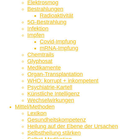
Elektrosmog
Bestrahlungen
Radioaktivität
5G-Bestrahlung
Infektion
Impfen
Covid-Impfung
mRNA-Impfung
Chemtrails
Glyphosat
Medikamente
Organ-Transplantation
WHO: korrupt + inkompetent
Psychiatrie-Kartell
Künstliche Intelligenz
Wechselwirkungen
Mittel/Methoden
Lexikon
Gesundheitskompetenz
Heilung auf der Ebene der Ursachen
Selbstheilung stärken