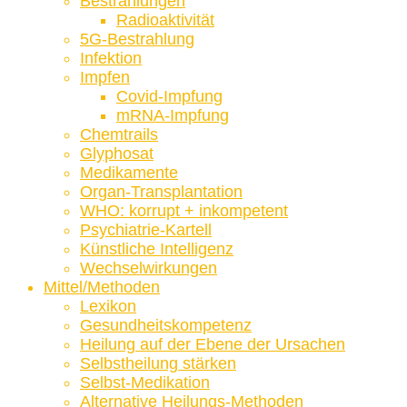
Bestrahlungen
Radioaktivität
5G-Bestrahlung
Infektion
Impfen
Covid-Impfung
mRNA-Impfung
Chemtrails
Glyphosat
Medikamente
Organ-Transplantation
WHO: korrupt + inkompetent
Psychiatrie-Kartell
Künstliche Intelligenz
Wechselwirkungen
Mittel/Methoden
Lexikon
Gesundheitskompetenz
Heilung auf der Ebene der Ursachen
Selbstheilung stärken
Selbst-Medikation
Alternative Heilungs-Methoden