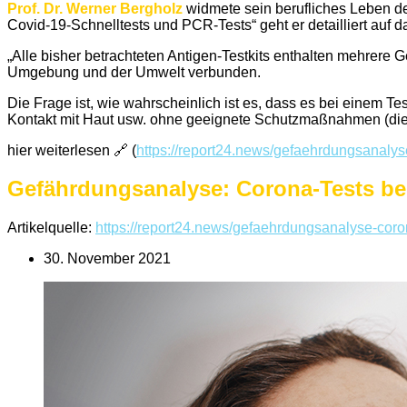
Prof. Dr. Werner Bergholz
widmete sein berufliches Leben d
Covid-19-Schnelltests und PCR-Tests“ geht er detailliert auf 
„Alle bisher betrachteten Antigen-Testkits enthalten mehrere 
Umgebung und der Umwelt verbunden.
Die Frage ist, wie wahrscheinlich ist es, dass es bei einem T
Kontakt mit Haut usw. ohne geeignete Schutzmaßnahmen (die 
hier weiterlesen 🔗 (
https://report24.news/gefaehrdungsanalys
Gefährdungsanalyse: Corona-Tests be
Artikelquelle:
https://report24.news/gefaehrdungsanalyse-coro
30. November 2021