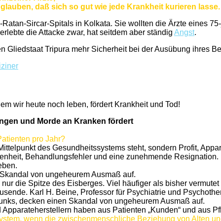
lauben, daß sich so gut wie jede Krankheit kurieren lasse.
tan-Sircar-Spitals in Kolkata. Sie wollten die Ärzte eines 75-j
rlebte die Attacke zwar, hat seitdem aber ständig
Angst
.
n Gliedstaat Tripura mehr Sicherheit bei der Ausübung ihres Be
ziner
dem wir heute noch leben, fördert Krankheit und Tod!
ungen und Morde an Kranken fördert
Patienten pro Jahr?
 Mittelpunkt des Gesundheitssystems steht, sondern Profit, Ap
denheit, Behandlungsfehler und eine zunehmende Resignation. Ei
eben.
n Skandal von ungeheurem Ausmaß auf.
nur die Spitze des Eisberges. Viel häufiger als bisher vermutet
usende. Karl H. Beine, Professor für Psychiatrie und Psychoth
funks, decken einen Skandal von ungeheurem Ausmaß auf.
nd Apparateherstellern haben aus Patienten „Kunden“ und aus Pf
ystem, wenn die zwischenmenschliche Beziehung von Alten und