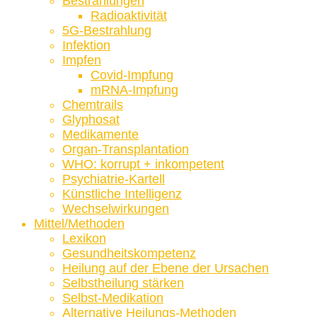
Bestrahlungen
Radioaktivität
5G-Bestrahlung
Infektion
Impfen
Covid-Impfung
mRNA-Impfung
Chemtrails
Glyphosat
Medikamente
Organ-Transplantation
WHO: korrupt + inkompetent
Psychiatrie-Kartell
Künstliche Intelligenz
Wechselwirkungen
Mittel/Methoden
Lexikon
Gesundheitskompetenz
Heilung auf der Ebene der Ursachen
Selbstheilung stärken
Selbst-Medikation
Alternative Heilungs-Methoden