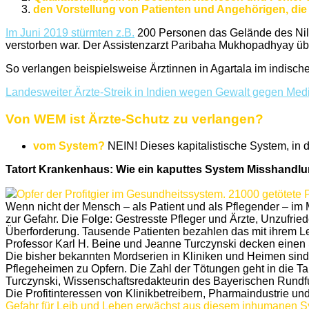
den Vorstellung von Patienten und Angehörigen, die g
Im Juni 2019 stürmten z.B.
200 Personen das Gelände des Nil-Ra
verstorben war. Der Assistenzarzt Paribaha Mukhopadhyay übe
So verlangen beispielsweise Ärztinnen in Agartala im indische
Landesweiter Ärzte-Streik in Indien wegen Gewalt gegen Medi
Von WEM ist Ärzte-Schutz zu verlangen?
vom System?
NEIN! Dieses kapitalistische System, in 
Tatort Krankenhaus: Wie ein kaputtes System Misshandl
Opfer der Profitgier im Gesundheitssystem. 21000 getötete 
Wenn nicht der Mensch – als Patient und als Pflegender – im
zur Gefahr. Die Folge: Gestresste Pfleger und Ärzte, Unzufrie
Überforderung. Tausende Patienten bezahlen das mit ihrem L
Professor Karl H. Beine und Jeanne Turczynski decken eine
Die bisher bekannten Mordserien in Kliniken und Heimen sind 
Pflegeheimen zu Opfern. Die Zahl der Tötungen geht in die Ta
Turczynski, Wissenschaftsredakteurin des Bayerischen Rund
Die Profitinteressen von Klinikbetreibern, Pharmaindustrie u
Gefahr für Leib und Leben erwächst aus diesem inhumanen S