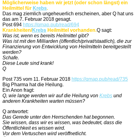
Möglicherweise haben wir jetzt (oder schon längst) ein
Heilmittel für
Krebs
.
Das mag ziemlich ungeheuerlich erscheinen, aber Q hat uns
das am 7. Februar 2018 gesagt.
Post 694
https://qmap.pub/read/694
Krankheiten/
Krebs
Heilmittel vorhanden.
Q sagt:
Was ist, wenn es bereits Heilmittel gibt?
Was ist mit den Milliarden (öffentlich/privat/staatlich), die zur
Finanzierung von Entwicklung von Heilmitteln bereitgestellt
werden?
Schafe.
Diese Leute sind krank!
Q
Post 735 vom 11. Februar 2018
https://qmap.pub/read/735
Big Pharma hat die Heilung.
Ein Anon fragt:
Q, wie lange werden wir auf die Heilung von
Krebs
und
anderen Krankheiten warten müssen?
Q antwortet:
Das Gerede unter den Herrschenden hat begonnen.
Sie wissen, dass wir es wissen, was bedeutet, dass die
Öffentlichkeit es wissen wird.
Vor dem Vertuschen wird veröffnetlicht.