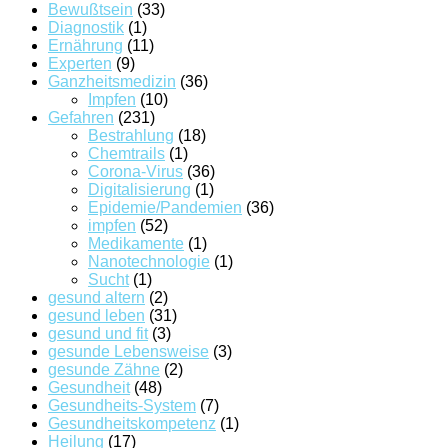
Bewußtsein
(33)
Diagnostik
(1)
Ernährung
(11)
Experten
(9)
Ganzheitsmedizin
(36)
Impfen
(10)
Gefahren
(231)
Bestrahlung
(18)
Chemtrails
(1)
Corona-Virus
(36)
Digitalisierung
(1)
Epidemie/Pandemien
(36)
impfen
(52)
Medikamente
(1)
Nanotechnologie
(1)
Sucht
(1)
gesund altern
(2)
gesund leben
(31)
gesund und fit
(3)
gesunde Lebensweise
(3)
gesunde Zähne
(2)
Gesundheit
(48)
Gesundheits-System
(7)
Gesundheitskompetenz
(1)
Heilung
(17)