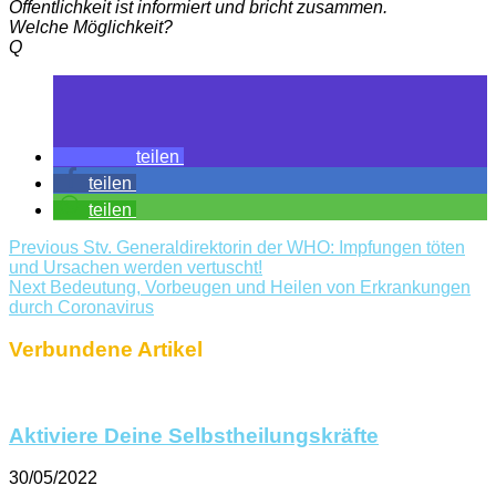
Öffentlichkeit ist informiert und bricht zusammen.
Welche Möglichkeit?
Q
teilen
teilen
teilen
Previous
Stv. Generaldirektorin der WHO: Impfungen töten
und Ursachen werden vertuscht!
Next
Bedeutung, Vorbeugen und Heilen von Erkrankungen
durch Coronavirus
Verbundene Artikel
Aktiviere Deine Selbstheilungskräfte
30/05/2022