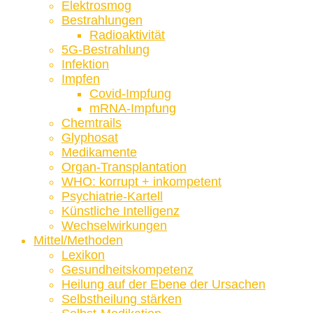
Elektrosmog
Bestrahlungen
Radioaktivität
5G-Bestrahlung
Infektion
Impfen
Covid-Impfung
mRNA-Impfung
Chemtrails
Glyphosat
Medikamente
Organ-Transplantation
WHO: korrupt + inkompetent
Psychiatrie-Kartell
Künstliche Intelligenz
Wechselwirkungen
Mittel/Methoden
Lexikon
Gesundheitskompetenz
Heilung auf der Ebene der Ursachen
Selbstheilung stärken