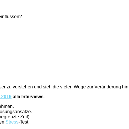
einflussen?
sser zu verstehen und sieh die vielen Wege zur Veränderung hi
2.2019
alle Interviews.
ehmen.
Lösungsansätze.
begrenzte Zeit).
nen
Stress
-Test