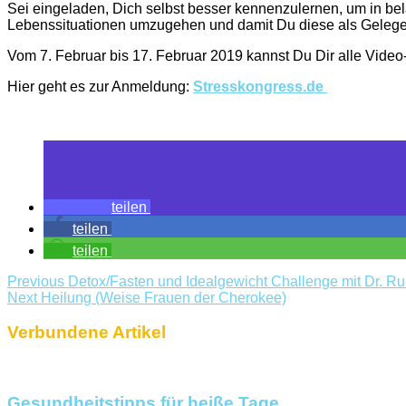
Sei eingeladen, Dich selbst besser kennenzulernen, um in be
Lebenssituationen umzugehen und damit Du diese als Gelege
Vom 7. Februar bis 17. Februar 2019 kannst Du Dir alle Video-
Hier geht es zur Anmeldung:
Stresskongress.de
teilen
teilen
teilen
Previous
Detox/Fasten und Idealgewicht Challenge mit Dr. R
Next
Heilung (Weise Frauen der Cherokee)
Verbundene Artikel
Gesundheitstipps für heiße Tage