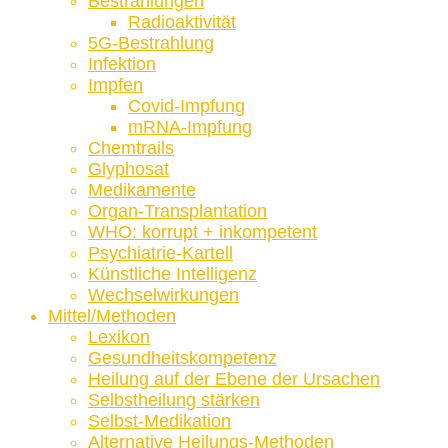
Bestrahlungen
Radioaktivität
5G-Bestrahlung
Infektion
Impfen
Covid-Impfung
mRNA-Impfung
Chemtrails
Glyphosat
Medikamente
Organ-Transplantation
WHO: korrupt + inkompetent
Psychiatrie-Kartell
Künstliche Intelligenz
Wechselwirkungen
Mittel/Methoden
Lexikon
Gesundheitskompetenz
Heilung auf der Ebene der Ursachen
Selbstheilung stärken
Selbst-Medikation
Alternative Heilungs-Methoden