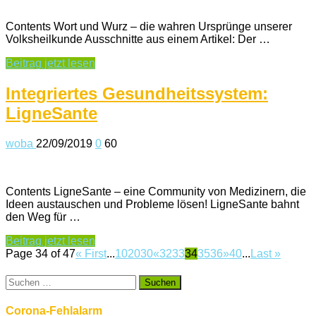
Contents Wort und Wurz – die wahren Ursprünge unserer
Volksheilkunde Ausschnitte aus einem Artikel: Der …
Beitrag jetzt lesen
Integriertes Gesundheitssystem:
LigneSante
woba
22/09/2019
0
60
Contents LigneSante – eine Community von Medizinern, die
Ideen austauschen und Probleme lösen! LigneSante bahnt
den Weg für …
Beitrag jetzt lesen
Page 34 of 47
« First
...
10
20
30
«
32
33
34
35
36
»
40
...
Last »
Suchen
nach:
Corona-Fehlalarm