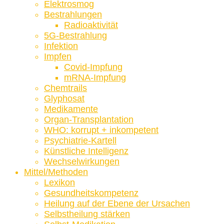
Elektrosmog
Bestrahlungen
Radioaktivität
5G-Bestrahlung
Infektion
Impfen
Covid-Impfung
mRNA-Impfung
Chemtrails
Glyphosat
Medikamente
Organ-Transplantation
WHO: korrupt + inkompetent
Psychiatrie-Kartell
Künstliche Intelligenz
Wechselwirkungen
Mittel/Methoden
Lexikon
Gesundheitskompetenz
Heilung auf der Ebene der Ursachen
Selbstheilung stärken