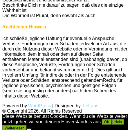
Beschränke Dich nie darauf zu sagen, daß dies die einzige
Wahrheit ist.
Die Wahrheit ist Plural, denn sowohl als auch.
Rechtlicher Hinweis:
Ich schließe jegliche Haftung für eventuelle Ansprüche,
Verluste, Forderungen oder Schäden jedwelcher Art aus, die
durch die Nutzung dieser Website oder in Verbindung mit der
Information, dem Inhalt oder dem auf dieser Seite
enthaltenen Material entstanden sind (unabhängig davon, ob
diese Ansprüche, Verluste, Forderungen oder Schäden
vorhersehbar und bekannt waren oder nicht). Dies gilt auch
in vollem Umfang für indirekte oder in der Folge entstehende
Verluste oder Schäden, entsprechend geltendemRecht, für
jegliche physischen, psychischen und geistigen Folgen
(seien sie ungünstig oder anders) nach dem Sehen des
Inhalts dieser Website.
Powered by
WordPress
| Designed by
TieLabs
© Copyright 2026, All Rights Reserved
Diese Website benutzt Cookies. Wenn du die Website weiter
nutzt, gehen wir von deinem Einverständnis aus.
OK
Nein
Weiterlesen