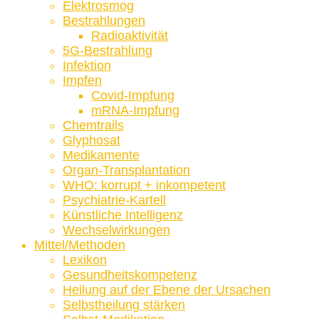
Elektrosmog
Bestrahlungen
Radioaktivität
5G-Bestrahlung
Infektion
Impfen
Covid-Impfung
mRNA-Impfung
Chemtrails
Glyphosat
Medikamente
Organ-Transplantation
WHO: korrupt + inkompetent
Psychiatrie-Kartell
Künstliche Intelligenz
Wechselwirkungen
Mittel/Methoden
Lexikon
Gesundheitskompetenz
Heilung auf der Ebene der Ursachen
Selbstheilung stärken