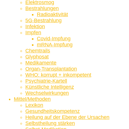
Elektrosmog
Bestrahlungen
Radioaktivität
5G-Bestrahlung
Infektion
Impfen
Covid-Impfung
mRNA-Impfung
Chemtrails
Glyphosat
Medikamente
Organ-Transplantation
WHO: korrupt + inkompetent
Psychiatrie-Kartell
Künstliche Intelligenz
Wechselwirkungen
Mittel/Methoden
Lexikon
Gesundheitskompetenz
Heilung auf der Ebene der Ursachen
Selbstheilung stärken