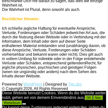
Beschränke Dich nie darauf zu sagen, daß dies die einzige
Wahrheit ist.
Die Wahrheit ist Plural, denn sowohl als auch.
Rechtlicher Hinweis:
Ich schließe jegliche Haftung für eventuelle Ansprüche,
Verluste, Forderungen oder Schäden jedwelcher Art aus, die
durch die Nutzung dieser Website oder in Verbindung mit der
Information, dem Inhalt oder dem auf dieser Seite
enthaltenen Material entstanden sind (unabhängig davon, ob
diese Ansprüche, Verluste, Forderungen oder Schäden
vorhersehbar und bekannt waren oder nicht). Dies gilt auch
in vollem Umfang für indirekte oder in der Folge entstehende
Verluste oder Schäden, entsprechend geltendemRecht, für
jegliche physischen, psychischen und geistigen Folgen
(seien sie ungünstig oder anders) nach dem Sehen des
Inhalts dieser Website.
Powered by
WordPress
| Designed by
TieLabs
© Copyright 2026, All Rights Reserved
Diese Website benutzt Cookies. Wenn du die Website weiter
nutzt, gehen wir von deinem Einverständnis aus.
OK
Nein
Weiterlesen
Du kannst deine Zustimmung jederzeit widerrufen, indem du