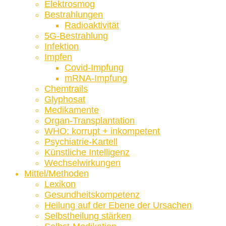
Elektrosmog
Bestrahlungen
Radioaktivität
5G-Bestrahlung
Infektion
Impfen
Covid-Impfung
mRNA-Impfung
Chemtrails
Glyphosat
Medikamente
Organ-Transplantation
WHO: korrupt + inkompetent
Psychiatrie-Kartell
Künstliche Intelligenz
Wechselwirkungen
Mittel/Methoden
Lexikon
Gesundheitskompetenz
Heilung auf der Ebene der Ursachen
Selbstheilung stärken