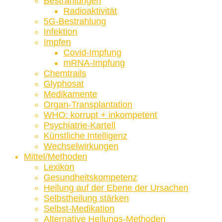
Bestrahlungen
Radioaktivität
5G-Bestrahlung
Infektion
Impfen
Covid-Impfung
mRNA-Impfung
Chemtrails
Glyphosat
Medikamente
Organ-Transplantation
WHO: korrupt + inkompetent
Psychiatrie-Kartell
Künstliche Intelligenz
Wechselwirkungen
Mittel/Methoden
Lexikon
Gesundheitskompetenz
Heilung auf der Ebene der Ursachen
Selbstheilung stärken
Selbst-Medikation
Alternative Heilungs-Methoden