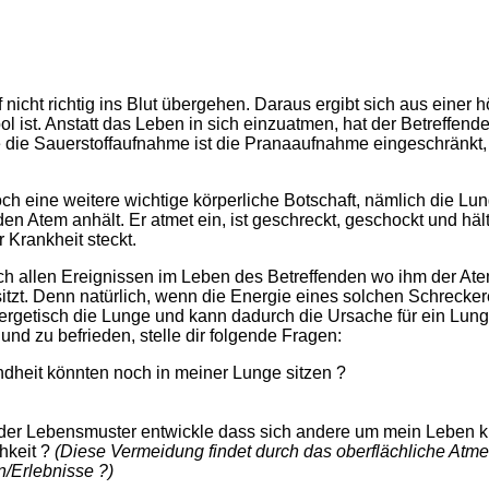
ht richtig ins Blut übergehen. Daraus ergibt sich aus einer hö
ol ist. Anstatt das Leben in sich einzuatmen, hat der Betreffen
 die Sauerstoffaufnahme ist die Pranaaufnahme eingeschränkt, d
ine weitere wichtige körperliche Botschaft, nämlich die Lunge
n Atem anhält. Er atmet ein, ist geschreckt, geschockt und häl
 Krankheit steckt.
 allen Ereignissen im Leben des Betreffenden wo ihm der Atem
tzt. Denn natürlich, wenn die Energie eines solchen Schreckere
energetisch die Lunge und kann dadurch die Ursache für ein Lu
nd zu befrieden, stelle dir folgende Fragen:
dheit könnten noch in meiner Lunge sitzen ?
oder Lebensmuster entwickle dass sich andere um mein Leben 
hkeit ?
(Diese Vermeidung findet durch das oberflächliche Atmen
/Erlebnisse ?)