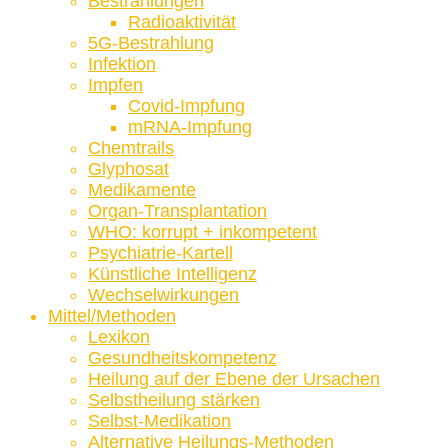
Bestrahlungen
Radioaktivität
5G-Bestrahlung
Infektion
Impfen
Covid-Impfung
mRNA-Impfung
Chemtrails
Glyphosat
Medikamente
Organ-Transplantation
WHO: korrupt + inkompetent
Psychiatrie-Kartell
Künstliche Intelligenz
Wechselwirkungen
Mittel/Methoden
Lexikon
Gesundheitskompetenz
Heilung auf der Ebene der Ursachen
Selbstheilung stärken
Selbst-Medikation
Alternative Heilungs-Methoden