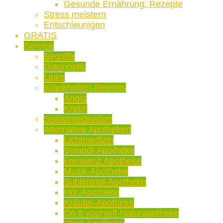
Gesunde Ernährung: Rezepte
Stress meistern
Entschleunigen
GRATIS
Service
Begriffe
Diagnostik
Links
Krankheiten-Reports
Angst
Krebs
Selbstmedikation
Alternative Apotheken
Lichtmedizin
Symbol-Apotheke
Frequenz Apotheke
Musik-Apotheke
Subliminal-Apotheke
Hör-Apotheke
Kräuter-Apotheke
Do-it-yourself-Naturapotheke