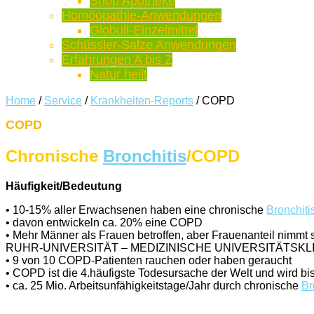
Shop Apotheke
Homöopathie-Anwendungen
Globuli-Einzelmittel
Schüssler-Salze Anwendungen
Erfahrungen A bis Z
Natur heilt
Home
/
Service
/
Krankheiten-Reports
/
COPD
COPD
Chronische
Bronchitis
/COPD
Häufigkeit/Bedeutung
• 10-15% aller Erwachsenen haben eine chronische
Bronchiti
• davon entwickeln ca. 20% eine COPD
• Mehr Männer als Frauen betroffen, aber Frauenanteil nimmt s
RUHR-UNIVERSITÄT – MEDIZINISCHE UNIVERSITÄTS
• 9 von 10 COPD-Patienten rauchen oder haben geraucht
• COPD ist die 4.häufigste Todesursache der Welt und wird b
• ca. 25 Mio. Arbeitsunfähigkeitstage/Jahr durch chronische
Br