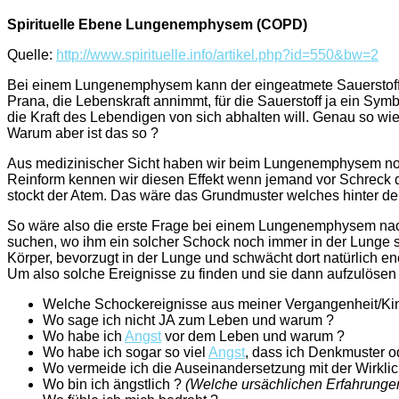
Spirituelle Ebene Lungenemphysem (COPD)
Quelle:
http://www.spirituelle.info/artikel.php?id=550&bw=2
Bei einem Lungenemphysem kann der eingeatmete Sauerstoff nic
Prana, die Lebenskraft annimmt, für die Sauerstoff ja ein Symb
die Kraft des Lebendigen von sich abhalten will. Genau so wie
Warum aber ist das so ?
Aus medizinischer Sicht haben wir beim Lungenemphysem noch e
Reinform kennen wir diesen Effekt wenn jemand vor Schreck de
stockt der Atem. Das wäre das Grundmuster welches hinter der
So wäre also die erste Frage bei einem Lungenemphysem nach
suchen, wo ihm ein solcher Schock noch immer in der Lunge si
Körper, bevorzugt in der Lunge und schwächt dort natürlich 
Um also solche Ereignisse zu finden und sie dann aufzulösen u
Welche Schockereignisse aus meiner Vergangenheit/Kin
Wo sage ich nicht JA zum Leben und warum ?
Wo habe ich
Angst
vor dem Leben und warum ?
Wo habe ich sogar so viel
Angst
, dass ich Denkmuster 
Wo vermeide ich die Auseinandersetzung mit der Wirklic
Wo bin ich ängstlich ?
(Welche ursächlichen Erfahrungen