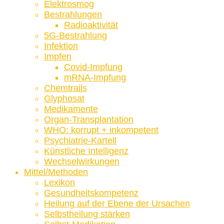
Elektrosmog
Bestrahlungen
Radioaktivität
5G-Bestrahlung
Infektion
Impfen
Covid-Impfung
mRNA-Impfung
Chemtrails
Glyphosat
Medikamente
Organ-Transplantation
WHO: korrupt + inkompetent
Psychiatrie-Kartell
Künstliche Intelligenz
Wechselwirkungen
Mittel/Methoden
Lexikon
Gesundheitskompetenz
Heilung auf der Ebene der Ursachen
Selbstheilung stärken